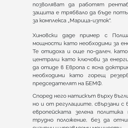
позволяват да работят рентаб
защита е трябвало да бъде потъ
за комплекса „Марица-изток".
Хиновски даде пример с Полш
мощности като необходими за ене
Те отидоха и още по-далеч, кат
централи като ключови за енерг
да отиде в Европа с ясна доктр
необходими като горещ резерв
председателят на БЕМФ.
Според него натискът върху въгл
но и от регулациите, свързани с 
европейската зелена политика
трудно положение, без да отч
сигурни и управляеми мощности.