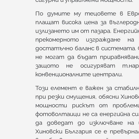
По думите му тецовете в Евро
плащат висока цена за въглерод
излизането им от пазара. Енергий
прекомерното изграждане на
достатъчно баланс в системата.
не могат да бъдат приравняван
защото не осигуряват т.нар
конвенционалните централи.
Този елемент е важен за стаби
при резки смущения, обясни Хинов
мощности рискът от проблеми
фотоволтаици не са енергийна с
да доведат до изключване на ц
Хиновски България се е превърна