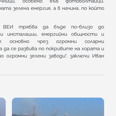
очници, особено във фотоволтаици.
ата зелена енергия, а в начина, по който
 ВЕИ трябва да бъде по-близо до
и инсталации, енергийни общности и
не основно чрез огромни соларни
а да се развива по покривите на хората и
о огромни зелени заводи", заключи Иван