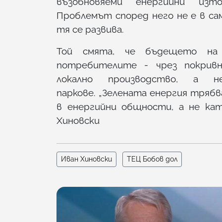
възобновяеми енергийни изт
Проблемът според него не е в сам
тя се развива.
Той смята, че бъдещето на
потребителите - чрез покривн
локално производство, а 
паркове. „Зелената енергия трябв
в енергийни общности, а не кат
Хиновски
Иван Хиновски
ТЕЦ Бобов дол