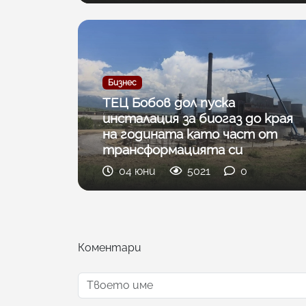
Бизнес
ТЕЦ Бобов дол пуска
инсталация за биогаз до края
на годината като част от
трансформацията си
04 юни
5021
0
Коментари