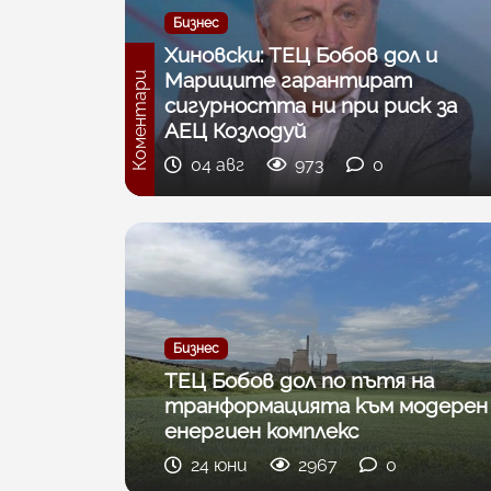
Бизнес
Хиновски: ТЕЦ Бобов дол и
Мариците гарантират
Коментари
сигурността ни при риск за
АЕЦ Козлодуй
04 авг
973
0
Бизнес
ТЕЦ Бобов дол по пътя на
транформацията към модерен
енергиен комплекс
24 юни
2967
0