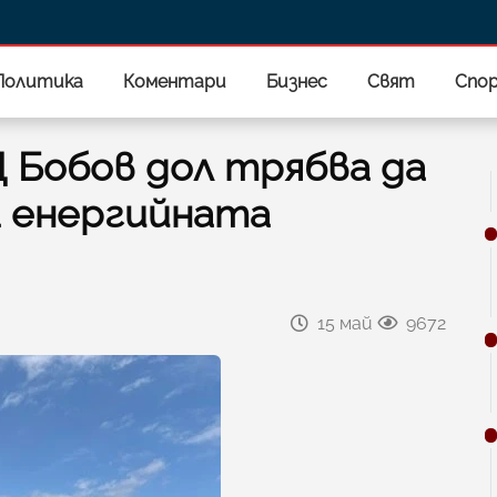
Политика
Коментари
Бизнес
Свят
Спо
Ц Бобов дол трябва да
а енергийната
15 май
9672