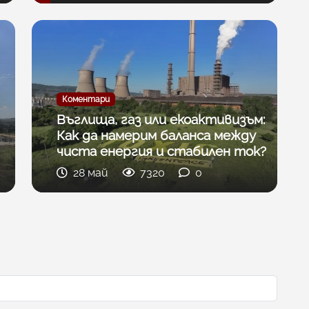
Коментари
Въглища, газ или екоактивизъм:
Как да намерим баланса между
чиста енергия и стабилен ток?
28 май
7320
0