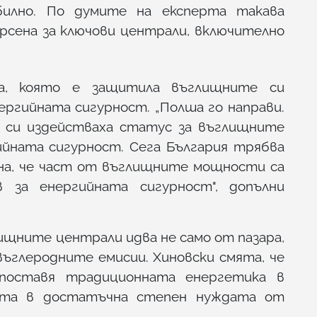
илно. По думите на експерта такава
рсена за ключови централи, включително
а, която е защитила въглищните си
ргийната сигурност. „Полша го направи.
о си издействаха статус за въглищните
ийната сигурност. Сега България трябва
ина, че част от въглищните мощности са
 за енергийната сигурност", допълни
ищните централи идва не само от пазара,
въглеродните емисии. Хиновски смята, че
 поставя традиционната енергетика в
ита в достатъчна степен нуждата от