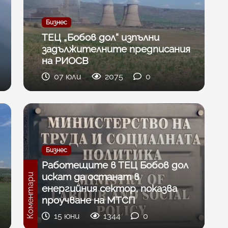
Бизнес
ТЕЦ „Бобов дол“ изпълни
задължителните предписания
на РИОСВ
07 юли
2075
0
Бизнес
Работещите в ТЕЦ Бобов дол
искат да останат в
Коментари
енергийния сектор, показва
проучване на МТСП
15 юни
1344
0