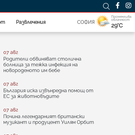
Променлива
облачност
рт
Развлечения
СОФИЯ
29°C
07 авг
Родители обвиняват столична
болница за тежка инфекция на
новороденото им бебе
07 авг
България иска извънредна помощ от
ЕС за животновъдите
07 авг
Почина легендарният британски
музикант и продуцент Уилям Орбит