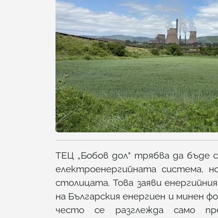
ТЕЦ „Бобов дол" трябва да бъде с
електроенергийната система, н
столицата. Това заяви енергийни
на Българския енергиен и минен ф
често се разглежда само пр