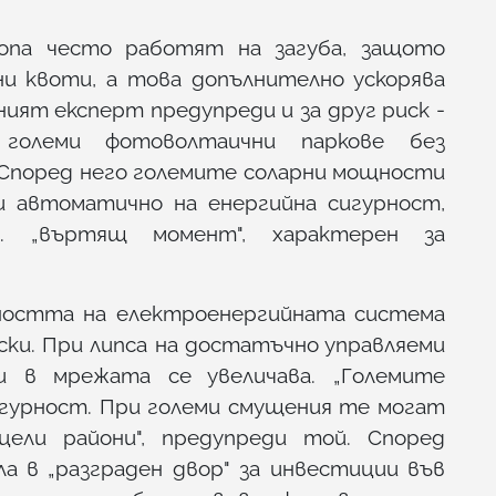
па често работят на загуба, защото
ни квоти, а това допълнително ускорява
ният експерт предупреди и за друг риск -
 големи фотоволтаични паркове без
 Според него големите соларни мощности
и автоматично на енергийна сигурност,
. „въртящ момент", характерен за
лността на електроенергийната система
ски. При липса на достатъчно управляеми
 в мрежата се увеличава. „Големите
игурност. При големи смущения те могат
ели райони", предупреди той. Според
ла в „разграден двор" за инвестиции във