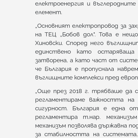
електроенергия и въглеродните 
елемент.
„Основният електропровод за за
на ТЕЦ „Бобов дол". Това е нещо
Хиновски. Според него въглищн
единствено като остаряваща
затворена, а като част от систе
че България е пропуснала навр
въглищните комплекси пред евро
„Още през 2018 г. трябваше да 
регламентираме важността на 
сигурност. България е една о
регламентира т.нар. механизъм
механизъм позволява държавна по
за стабилността на системата,