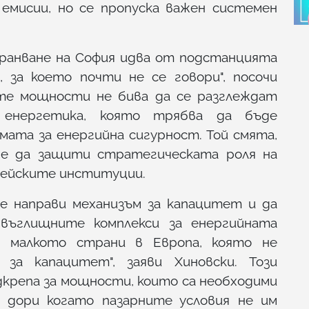
емисии, но се пропуска важен системен
хранване на София идва от подстанцията
, за което почти не се говори", посочи
ите мощности не бива да се разглеждат
 енергетика, която трябва да бъде
мата за енергийна сигурност. Той смята,
еме да защити стратегическата роля на
пейските институции.
се направи механизъм за капацитет и да
въглищните комплекси за енергийната
т малкото страни в Европа, която не
 за капацитет", заяви Хиновски. Този
дкрепа за мощности, които са необходими
 дори когато пазарните условия не им