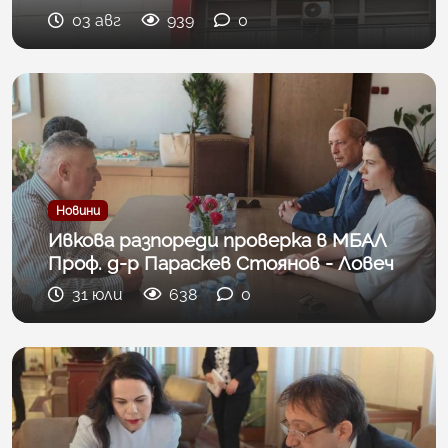
03 авг
939
0
Новини
Ивкова разпореди проверка в МБАЛ
Проф. д-р Параскев Стоянов - Ловеч
31 юли
638
0