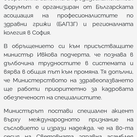
Форумът е организиран от Българската
асоциация на професионалистите по
здравни грижи (БАПЗГ) и регионалната
колегия в София.
В обръщението си към присъстващите
министър Ивкова подчерта, че познава в
дълбочина трудностите в системата и
вярва в общия път към промяна. Тя допълни,
че Министерството на здравеопазването
ще работи приоритетно за кадровата
обезпеченост на специалистите.
Министърът постави специален акцент
върху международното признание на
съсловието и изрази надежда, че на 80-та
сесия на Световната здравна асамблея