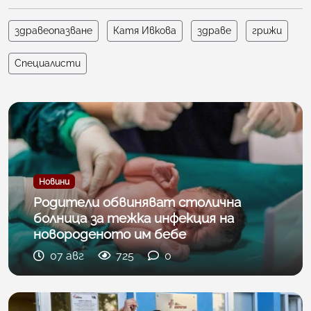
здравеопазване
Катя Ивкова
здраве
грижи
Специалисти
Новини
Родители обвиняват столична
болница за тежка инфекция на
новороденото им бебе
07 авг
725
0