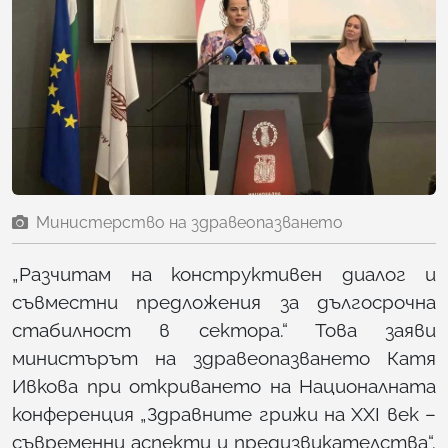
Министерство на здравеопазването
„Разчитам на конструктивен диалог и
съвместни предложения за дългосрочна
стабилност в сектора.“ Това заяви
министърът на здравеопазването Катя
Ивкова при откриването на Националната
конференция „Здравните грижи на XXI век –
съвременни аспекти и предизвикателства“.