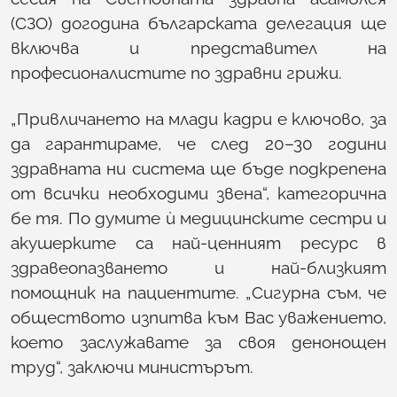
(СЗО) догодина българската делегация ще
включва и представител на
професионалистите по здравни грижи.
„Привличането на млади кадри е ключово, за
да гарантираме, че след 20–30 години
здравната ни система ще бъде подкрепена
от всички необходими звена“, категорична
бе тя. По думите ѝ медицинските сестри и
акушерките са най-ценният ресурс в
здравеопазването и най-близкият
помощник на пациентите. „Сигурна съм, че
обществото изпитва към Вас уважението,
което заслужавате за своя денонощен
труд“, заключи министърът.