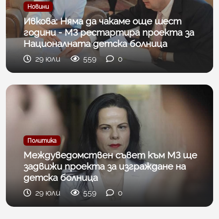
Новини
Ивкова: Няма да чакаме още шест
години - МЗ рестартира проекта за
Националната детска болница
29 юли
559
0
Политика
Междуведомствен съвет към МЗ ще
задвижи проекта за изграждане на
детска болница
29 юли
559
0