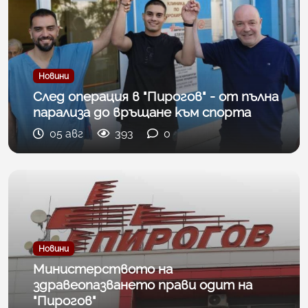
Новини
След операция в "Пирогов" - от пълна
парализа до връщане към спорта
05 авг
393
0
Новини
Министерството на
здравеопазването прави одит на
"Пирогов"