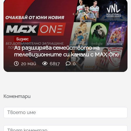
Бизнес
А1 разширява семейството на
телевизионните си канали с MAX One
20 май
6817
0
Коментари