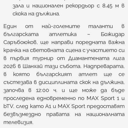
зала и национален рекордьор с 8.45 м в
скока на дължина.
Един от най-големите таланти в
българската атлетика – Божидар
Саръбоюков, ще направи поредната важна
крачка на световната сцена с участието си
в първия турнир от Диамантената лига
2026 в Шанхай тази събота. Надпреварата,
в която българският атлет ще се
състезава в дисциплината скок на дължина,
започва в 12:00 ч. и ще може да бъде
проследена едновременно по MAX Sport 1 и
bTV, след като А1 и MAX Sport предоставят
безвъзмездно правата на националната
телевизия.