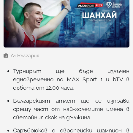
А1 България
Турнирът ще бъде излъчен
едновременно по MAX Sport 1 и bTV в
събота от 12:00 часа.
Българският атлет ще се изправи
срещу част от най-големите имена в
световния скок на дължина.
Саръбоюков е европейски шампион в