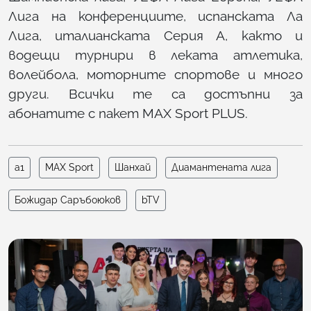
Лига на конференциите, испанската Ла
Лига, италианската Серия А, както и
водещи турнири в леката атлетика,
волейбола, моторните спортове и много
други. Всички те са достъпни за
абонатите с пакет MAX Sport PLUS.
а1
MAX Sport
Шанхай
Диамантената лига
Божидар Саръбоюков
bTV