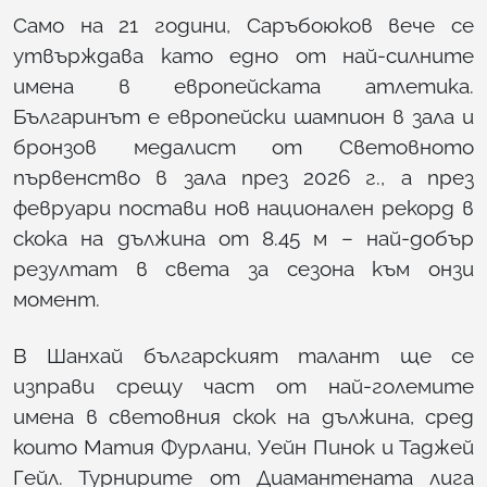
Само на 21 години, Саръбоюков вече се
утвърждава като едно от най-силните
имена в европейската атлетика.
Българинът е европейски шампион в зала и
бронзов медалист от Световното
първенство в зала през 2026 г., а през
февруари постави нов национален рекорд в
скока на дължина от 8.45 м – най-добър
резултат в света за сезона към онзи
момент.
В Шанхай българският талант ще се
изправи срещу част от най-големите
имена в световния скок на дължина, сред
които Матия Фурлани, Уейн Пинок и Таджей
Гейл. Турнирите от Диамантената лига