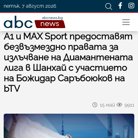
петък, 7 август 2026
А1 и MAX Sport предоставят
безвъзмездно правата за
излъчване на Диамантената
лига в Шанхай с участието
на Божидар Саръбоюков на
bTV
15 май
9911