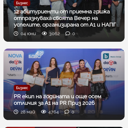
Бизнес
12 абитуриенти от приемна грижа
отпразнуваха своята Вечер на
успелите, организирана от А1 и НАПГ
04 юни
3062
0
Бизнес
PR екип на годината и още осем
отличия за А1 на PR Приз 2026
28 май
4764
0