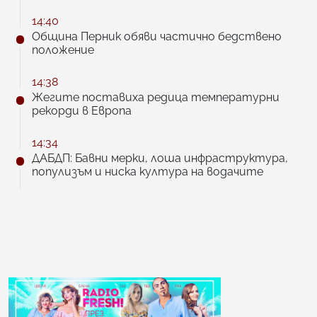
14:40
Община Перник обяви частично бедствено
положение
14:38
Жегите поставиха редица температурни
рекорди в Европа
14:34
ДАБДП: Бавни мерки, лоша инфраструктура,
популизъм и ниска култура на водачите