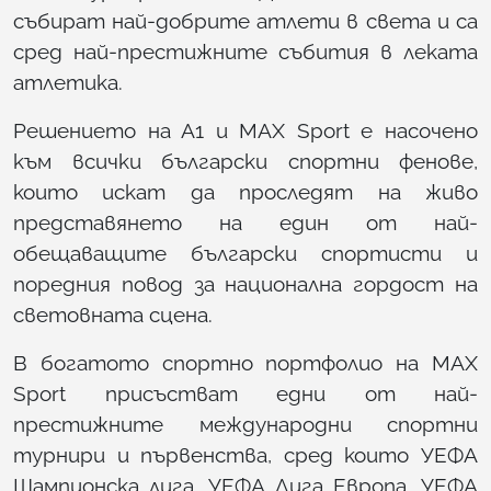
събират най-добрите атлети в света и са
сред най-престижните събития в леката
атлетика.
Решението на А1 и MAX Sport е насочено
към всички български спортни фенове,
които искат да проследят на живо
представянето на един от най-
обещаващите български спортисти и
поредния повод за национална гордост на
световната сцена.
В богатото спортно портфолио на MAX
Sport присъстват едни от най-
престижните международни спортни
турнири и първенства, сред които УЕФА
Шампионска лига, УЕФА Лига Европа, УЕФА