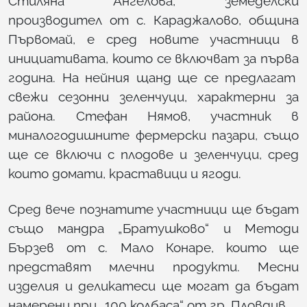
Стиляна Ангелова, земеделски
производител от с. Караджалово, община
Първомай, е сред новите участници в
инициативата, които се включват за първа
година. На нейния щанд ще се предлагат
свежи сезонни зеленчуци, характерни за
района. Стефан Нямов, участник в
миналогодишните фермерски пазари, също
ще се включи с плодове и зеленчуци, сред
които домати, краставици и ягоди.
Сред вече познатите участници ще бъдат
също мандра „Братушково“ и Методи
Бързев от с. Мало Конаре, които ще
представят млечни продукти. Месни
изделия и деликатеси ще могат да бъдат
намерени при „100 колбаса“ от гр. Пловдив,