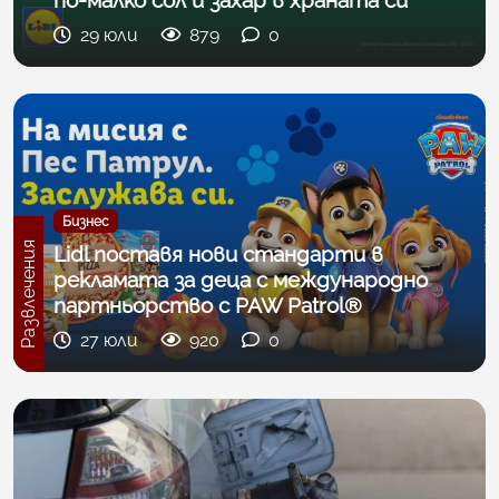
29 юли
879
0
Бизнес
Развлечения
Lidl поставя нови стандарти в
рекламата за деца с международно
партньорство с PAW Patrol®
27 юли
920
0