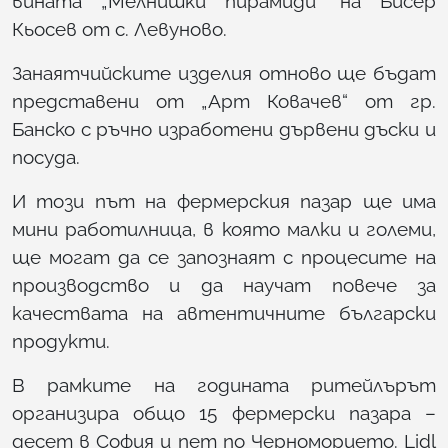
вината „Мелнишки пирамиди“ на Бисер
Кьосев от с. Левуново.
Занаятчийските изделия отново ще бъдат
представени от „Арт Ковачев“ от гр.
Банско с ръчно изработени дървени дъски и
посуда.
И този път на фермерския пазар ще има
мини работилница, в която малки и големи,
ще могат да се запознаят с процесите на
производство и да научат повече за
качествата на автентичните български
продукти.
В рамките на годината ритейлърът
организира общо 15 фермерски пазара –
десет в София и пет по Черноморието. Lidl