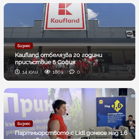
Бизнес
Kaufland отбелязва 20 години
присъствие в София
14 юли
1869
0
Бизнес
Партньорството с Lidl донесе над 1,6