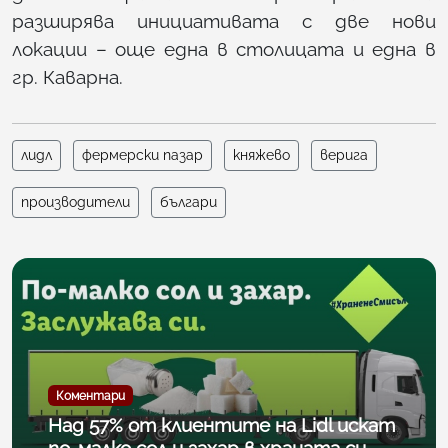
разширява инициативата с две нови
локации – още една в столицата и една в
гр. Каварна.
лидл
фермерски пазар
княжево
верига
производители
българи
Коментари
Над 57% от клиентите на Lidl искат
по-малко сол и захар в храната си