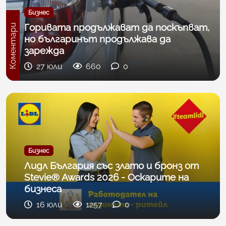
Бизнес
Горивата продължават да поскъпват,
Коментари
но българинът продължава да
зарежда
27 юли
660
0
Бизнес
Лидл България със злато и бронз от
Stevie® Awards 2026 - Оскарите на
бизнеса
16 юли
1257
0