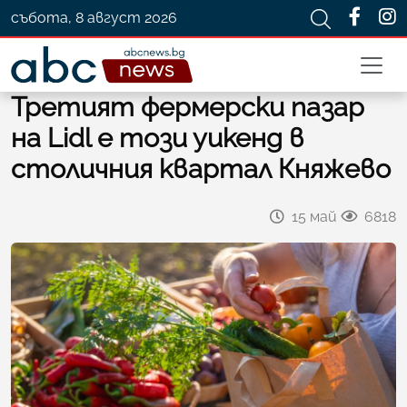
събота, 8 август 2026
Третият фермерски пазар
на Lidl е този уикенд в
столичния квартал Княжево
15 май
6818