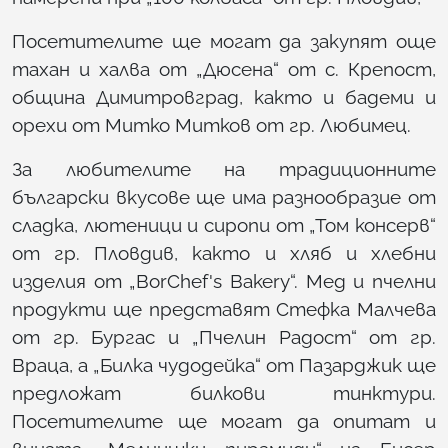
Посетителите ще могат да закупят още
тахан и халва от „Дюсена“ от с. Крепост,
община Димитровград, както и бадеми и
орехи от Митко Митков от гр. Любимец.
За любителите на традиционните
български вкусове ще има разнообразие от
сладка, лютеници и сиропи от „Том консерв“
от гр. Пловдив, както и хляб и хлебни
изделия от „BorChef's Bakery“. Мед и пчелни
продукти ще представят Стефка Малчева
от гр. Бургас и „Пчелин Радост“ от гр.
Враца, а „Билка чудодейка“ от Пазарджик ще
предложат билкови тинктури.
Посетителите ще могат да опитат и