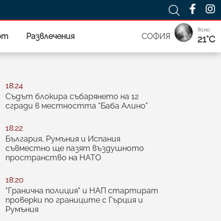
Ясно
рт
Развлечения
СОФИЯ
21°C
18:24
Съдът блокира събарянето на 12
сгради в местността "Баба Алино"
18:22
България, Румъния и Испания
съвместно ще пазят въздушното
пространство на НАТО
18:20
"Гранична полиция" и НАП стартират
проверки по границите с Гърция и
Румъния