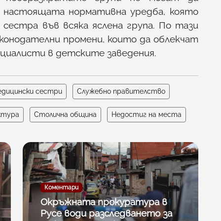
и настоящата нормативна уредба, която
 сестра във всяка яслена група. По тази
аконодателни промени, които да облекчат
ециалисти в детските заведения.
дицински сестри
Служебно правителство
ктура
Столична община
Недостиг на места
Коментари
Окръжната прокуратура в
Русе води разследването за