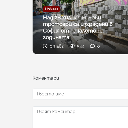
Новини
Над 28 хил. кв. м. нови
тротоари са изградени в
София от началото на
годината
03 авг
544
0
Коментари