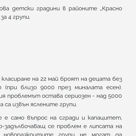
ова детски градини в районите „Красно
 за 4 групи.
класиране на 22 май броят на децата без
 (при близо 9000 през миналата есен).
я проблемът остава сериозен - над 5000
 са извън яслените групи.
 е само въпрос на сгради и капацитет,
-задълбочаващ се проблем е липсата на
о новоразкритите групи не могат да