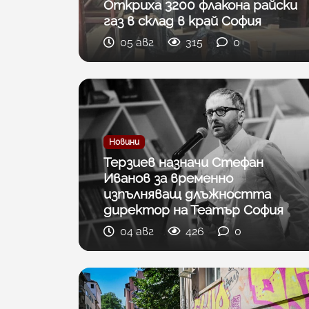
Откриха 3200 флакона райски
газ в склад в край София
05 авг
315
0
Новини
Терзиев назначи Стефан
Иванов за временно
изпълняващ длъжността
директор на Театър София
04 авг
426
0