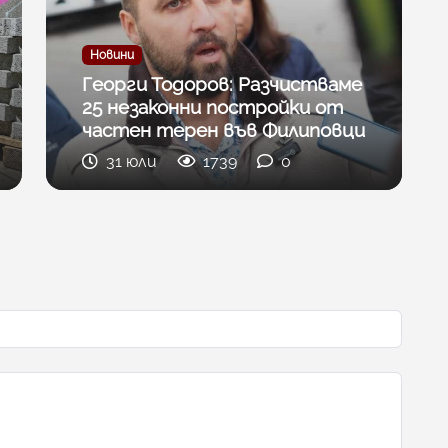
Новини
Георги Тодоров: Разчистваме
25 незаконни постройки от
частен терен във Филиповци
31 юли
1739
0