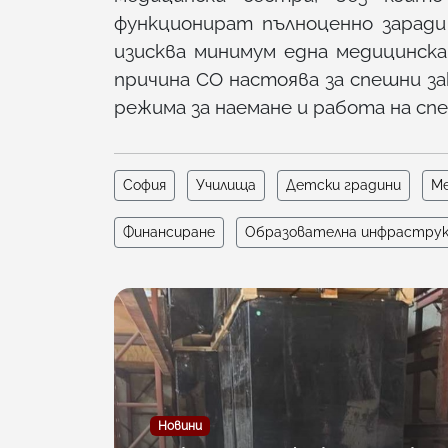
функционират пълноценно зарад
изисква минимум една медицинска
причина СО настоява за спешни з
режима за наемане и работа на сп
София
Училища
Детски градини
Ме
Финансиране
Образователна инфрастру
Новини