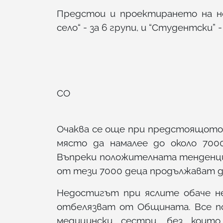
Предстои и проектирането на н
село“ - за 6 групи, и “Студентски” -
СО
Очаква се още при предстоящото 
място да намалее до около 7000
Въпреки положителната тенденци
от тези 7000 деца продължават да
Недостигът при яслите обаче не
отбелязват от Общината. Все по
медицински сестри, без коит