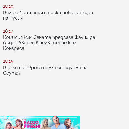
18:19
Великобритания наложи нови санкции
на Русия
18:17
Комисия към Сената предлага Фаучи да
бъде обвинен в неуважение към
Конгреса
18:15
Взе ли си Европа поука от щурма на
Сеута?