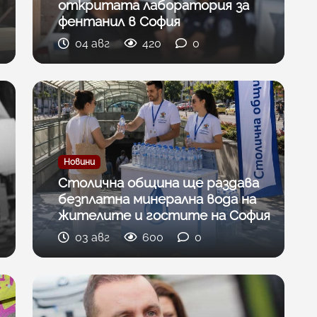
откритата лаборатория за
фентанил в София
04 авг
420
0
Новини
Столична община ще раздава
безплатна минерална вода на
жителите и гостите на София
03 авг
600
0