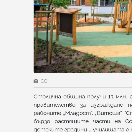
СО
Столична община получи 13 млн.
правителство за изграждане н
районите „Младост“, „Витоша“, “Ст
бързо растящите части на Со
детските градини и училищата е н