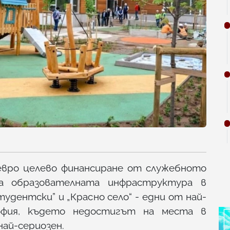
 евро целево финансиране от служебното
а образователната инфраструктура в
удентски” и „Красно село“ - едни от най-
фия, където недостигът на места в
ай-сериозен.