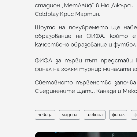
стадион „МетЛайф“ в Ню Джърси.
Coldplay Крис Мартин.
Шоуто на полувремето ще набер
образование на ФИФА, който е
качествено образование и футбол 
ФИФА за първи път представи к
финал на голям турнир миналата 
Световното първенство започва
Съединените щати, Канада и Мекс
певица
мадона
шекира
финал
ф