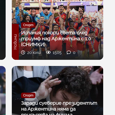
Спорт
Испания покори света след
Новини
триумф над Аржентина с 1:0
(СНИМКИ)
20 юли
1505
0
Спорт
Заради суеверие президентът
на Аржентина няма да
присъства на финала