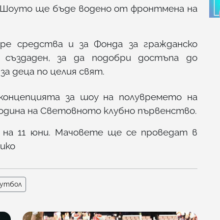
 Шоуто ще бъде водено от фронтмена на
е средства и за Фонда за гражданско
 създаден, за да подобри достъпа до
за деца по целия свят.
онцепцията за шоу на полувремето на
година на Световното клубно първенство.
 на 11 юни. Мачовете ще се проведат в
ико
утбол