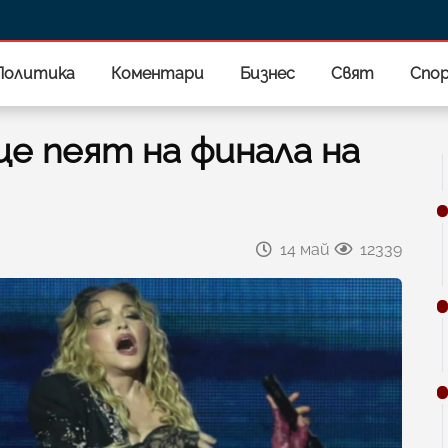
Политика
Коментари
Бизнес
Свят
Спо
е пеят на финала на
14 май
12339