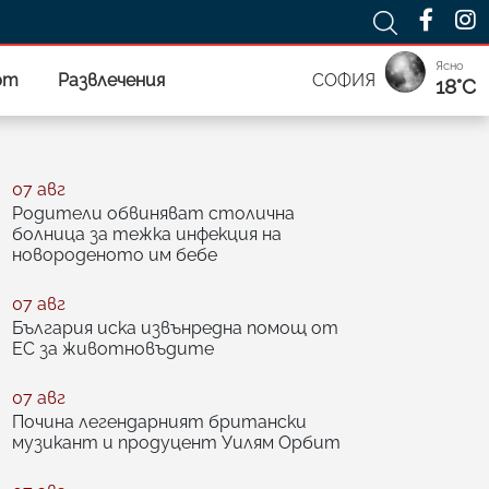
Ясно
рт
Развлечения
СОФИЯ
18°C
07 авг
Родители обвиняват столична
болница за тежка инфекция на
новороденото им бебе
07 авг
България иска извънредна помощ от
ЕС за животновъдите
07 авг
Почина легендарният британски
музикант и продуцент Уилям Орбит