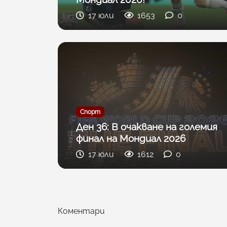
17 юли
1653
0
Спорт
Ден 36: В очакване на големия
финал на Мондиал 2026
17 юли
1612
0
Коментари