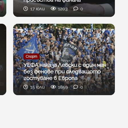
17 юли
1203
0
Спорт
УЕФА наказа Левски с един мач
без фенове при следващото
гостуване в Европа
15 юли
1859
0