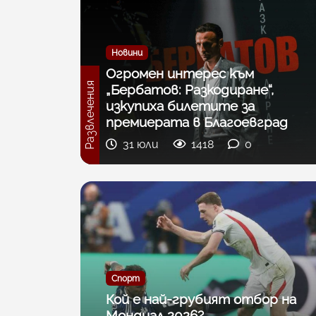
Новини
Огромен интерес към
Развлечения
„Бербатов: Разкодиране“,
изкупиха билетите за
премиерата в Благоевград
31 юли
1418
0
Спорт
Кой е най-грубият отбор на
Мондиал 2026?