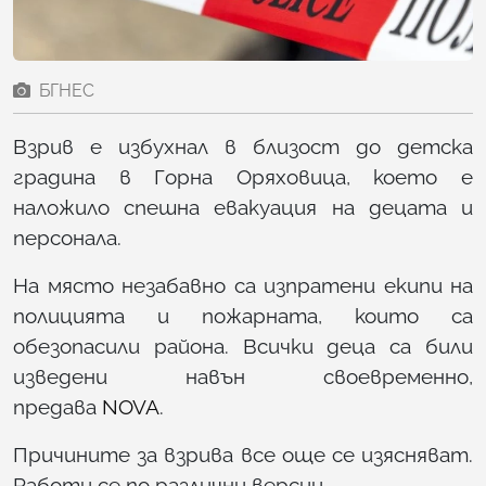
БГНЕС
Взрив е избухнал в близост до детска
градина в Горна Оряховица, което е
наложило спешна евакуация на децата и
персонала.
На място незабавно са изпратени екипи на
полицията и пожарната, които са
обезопасили района. Всички деца са били
изведени навън своевременно,
предава
NOVA
.
Причините за взрива все още се изясняват.
Работи се по различни версии.