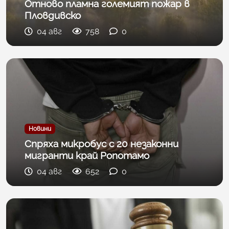
Отново пламна големият пожар в
Пловдивско
04 авг
758
0
Новини
Спряха микробус с 20 незаконни
мигранти край Ропотамо
04 авг
652
0