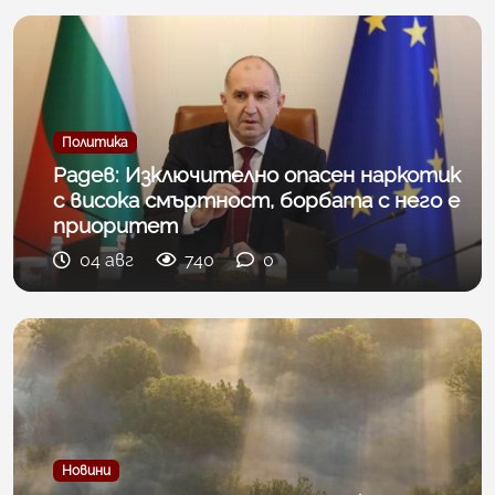
Политика
Радев: Изключително опасен наркотик
с висока смъртност, борбата с него е
приоритет
04 авг
740
0
Новини