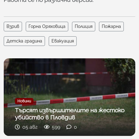
Взрив
Горна Оряховица
Полиция
Пожарна
Детска градина
Евакуация
Новини
Търсят извършителите на жестоко
убийство в Пловдив
05 авг
599
0