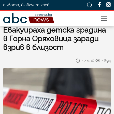
събота, 8 август 2026
Евакуираха детска градина
в Горна Оряховица заради
взрив в близост
12 май
1694