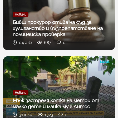
Новини
Бивш прокурор отива на съд за
хулиганство и възпрепятстване на
полицейска проверка
04 авг
687
0
Новини
Мъж застреля котка на метри от
малко дете и майка му в Айтос
31 юли
1323
0