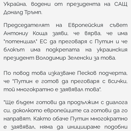
Украйна, водени от президента на САЩ
Доналд Тръмп.
Председателят на Европейския съвет
Антониу Коща заяви, че вярва, че има
"потенциал" ЕС да преговаря с Путин и че
блокът има подкрепата на украинския
президент Володимир Зеленски за това.
По повод това изказване Песков подчерта,
че "Путин е готов да преговаря с всички,
той многократно е заявявал това".
"Ще бъдем готови да продължим с диалога
си, доколкото европейците са готови да го
направят. Както обаче Путин многократно
е заявявал, няма да инициираме подобни