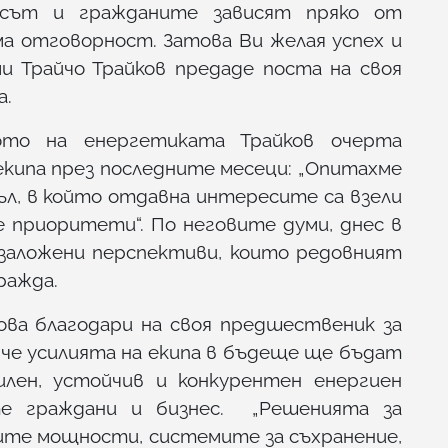
несът и гражданите зависят пряко от
а отговорност. Затова Ви желая успех и
и Трайчо Трайков предаде поста на своя
а.
то на енергетиката Трайков очерта
екипа през последните месеци: „Опитахме
ъл, в който отдавна интересите са взели
 приоритети“. По неговите думи, днес в
заложени перспективи, които редовният
ражда.
ва благодари на своя предшественик за
че усилията на екипа в бъдеще ще бъдат
илен, устойчив и конкурентен енергиен
те граждани и бизнес. „Решенията за
ите мощности, системите за съхранение,