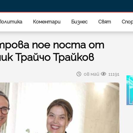
Политика
Коментари
Бизнес
Свят
Спо
рова пое поста от
ик Трайчо Трайков
08 май
11191