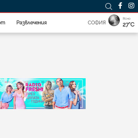
Ясно
рт
Развлечения
СОФИЯ
27°C