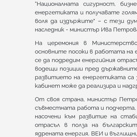
“Националната сигурност, биз
енергетиката и получавате голям
воля да издържите" – с тези дум
наследник - министър Ива Петров
На церемония в Министерство
основните посоки в работата на 
се да подредим енергийния отрас
водещи позиции пред държавните
развитието на енергетиката са 
кабинет може да реализира и надг
От своя страна, министър Петро
съвместната работа и подчерта, 
насочени към развитие на стаб
отрасъл в полза на български
ядрената енергия, ВЕИ и въглищн