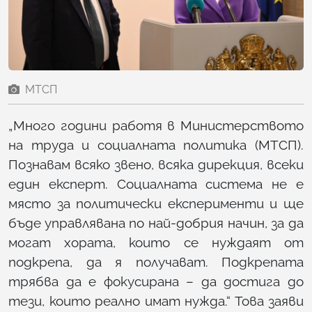
МТСП
„Много години работя в Министерството
на труда и социалната политика (МТСП).
Познавам всяко звено, всяка дирекция, всеки
един експерт. Социалната система не е
място за политически експерименти и ще
бъде управлявана по най-добрия начин, за да
могат хората, които се нуждаят от
подкрепа, да я получават. Подкрепата
трябва да е фокусирана – да достига до
тези, които реално имат нужда.“ Това заяви