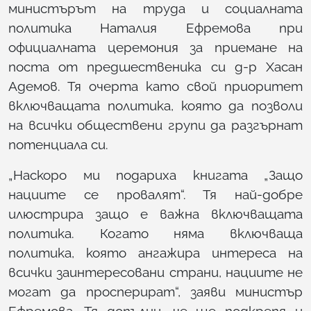
министърът на труда и социалната
политика Наталия Ефремова при
официалната церемония за приемане на
поста от предшественика си д-р Хасан
Адемов. Тя очерта като свой приоритет
включващата политика, която да позволи
на всички обществени групи да разгърнат
потенциала си.
„Наскоро ми подариха книгата „Защо
нациите се провалят“. Тя най-добре
илюстрира защо е важна включващата
политика. Когато няма включваща
политика, която ангажира интереса на
всички заинтересовани страни, нациите не
могат да просперират“, заяви министър