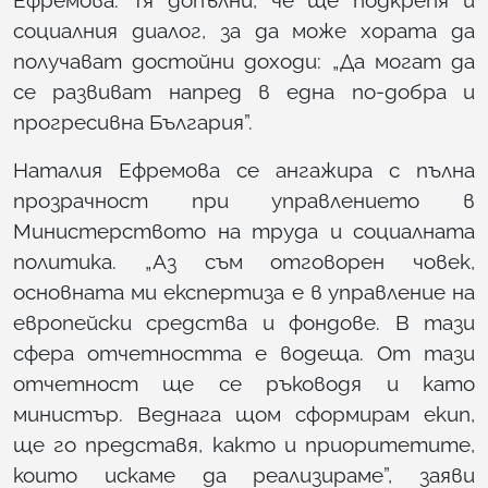
Ефремова. Тя допълни, че ще подкрепя и
социалния диалог, за да може хората да
получават достойни доходи: „Да могат да
се развиват напред в една по-добра и
прогресивна България”.
Наталия Ефремова се ангажира с пълна
прозрачност при управлението в
Министерството на труда и социалната
политика. „Аз съм отговорен човек,
основната ми експертиза е в управление на
европейски средства и фондове. В тази
сфера отчетността е водеща. От тази
отчетност ще се ръководя и като
министър. Веднага щом сформирам екип,
ще го представя, както и приоритетите,
които искаме да реализираме”, заяви