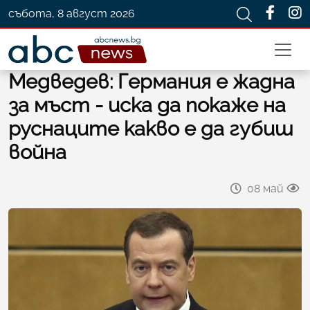
събота, 8 август 2026
Медведев: Германия е жадна
за мъст - иска да покаже на
руснаците какво е да губиш
война
08 май