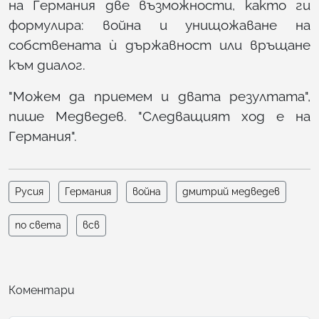
на Германия две възможности, както ги
формулира: война и унищожаване на
собствената ѝ държавност или връщане
към диалог.
"Можем да приемем и двата резултата",
пише Медведев. "Следващият ход е на
Германия".
Русия
Германия
война
дмитрий медведев
по света
всв
Коментари