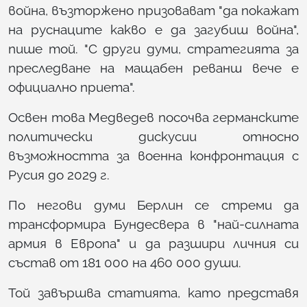
война, възторжено призовават "да покажат
на руснаците какво е да загубиш война",
пише той. "С други думи, стратегията за
преследване на мащабен реванш вече е
официално приета".
Освен това Медведев посочва германските
политически дискусии относно
възможността за военна конфронтация с
Русия до 2029 г.
По негови думи Берлин се стреми да
трансформира Бундесвера в "най-силната
армия в Европа" и да разшири личния си
състав от 181 000 на 460 000 души.
Той завършва статията, като представя