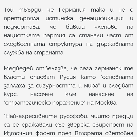
Той твърди, че Германия така и не е
претърпяла истинска денацификация и
подчертава, че бивши членове на
нацистката партия са станали част от
следвоенната структура на държавната
служба на страната.
Медведев отбелязва, че сега германските
власти описват Русия като "основната
заплаха за сигурността и мира" и следват
курс, насочен към нанасяне на
"стратегическо поражение" на Москва.
"Най-агресивните русофоби, чиито предци
са се сражавали със зверска свирепост на
Източния фронт през Втората световна