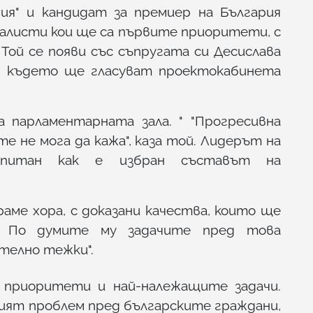
ия" и кандидат за премиер на България
алисти кои ще са първите приоритети, с
Той се появи със съпругата си Десислава
С, където ще гласуват проектокабинета
а парламентарната зала. " "Прогресивна
ите не мога да кажа", каза той. Лидерът на
запитан как е избран съставът на
аме хора, с доказани качества, които ще
. По думите му задачите пред това
телно тежки".
е приоритети и най-належащите задачи.
лият проблем пред българските граждани,