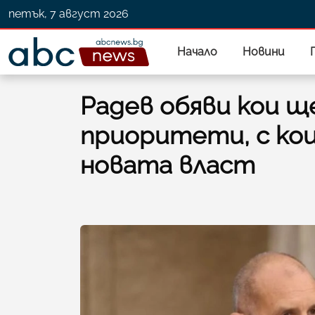
петък, 7 август 2026
Начало
Новини
Радев обяви кои щ
приоритети, с ко
новата власт