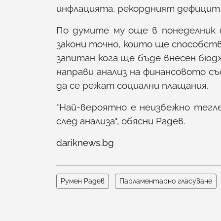
инфлацията, рекордният дефицит, 
По думите му още в понеделник 
закони точно, които ще способств
запитан кога ще бъде внесен бюд
направи анализ на финансовото съ
да се режат социални плащания.
"Най-вероятно е неизбежно тегле
след анализа", обясни Радев.
dariknews.bg
Румен Радев
Парламентарно гласуване