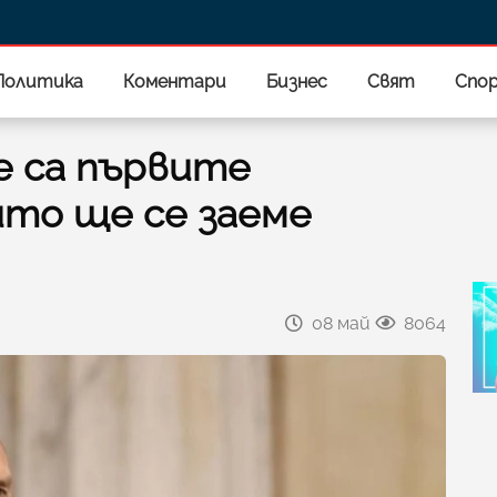
Политика
Коментари
Бизнес
Свят
Спо
е са първите
ито ще се заеме
08 май
8064