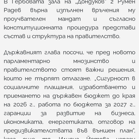
В Гербовата зала на „Дондуков“ 2 Румен
Радев върна изпълнен връчения му
проучвателен мандат и съгласно
конституционната процедура представи
състав и структура на правителство.
Държавният глава посочи, че пред новото
парламентарно мнозинство и
правителството стоят важни решения,
които не търпят отлагане. „Сигурност в
социалните плащания, изработването и
приемането на държавен бюджет до края
на 2026 г., работа по бюджета за 2027 г.,
гаранции за развитие на бизнеса,
икономиката, енергетиката, отговор на
предизвикателствата във външен план“,
каза още тя. Илияна Йотова изрази