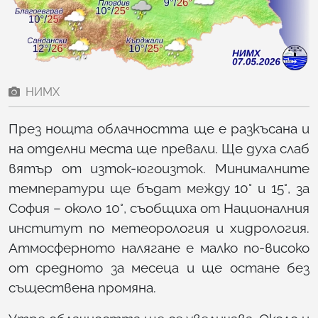
НИМХ
През нощта облачността ще е разкъсана и
на отделни места ще превали. Ще духа слаб
вятър от изток-югоизток. Минималните
температури ще бъдат между 10° и 15°, за
София – около 10°, съобщиха от Националния
институт по метеорология и хидрология.
Атмосферното налягане е малко по-високо
от средното за месеца и ще остане без
съществена промяна.