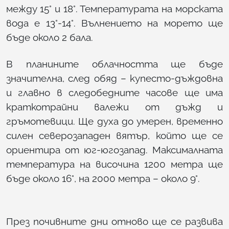
между 15° и 18°. Температурата на морската
вода е 13°-14°. Вълнението на морето ще
бъде около 2 бала.
В планините облачността ще бъде
значителна, след обяд – купесто-дъждовна
и главно в следобедните часове ще има
краткотрайни валежи от дъжд и
гръмотевици. Ще духа до умерен, временно
силен северозападен вятър, който ще се
ориентира от юг-югозапад. Максималната
температура на височина 1200 метра ще
бъде около 16°, на 2000 метра – около 9°.
През почивните дни отново ще се развива