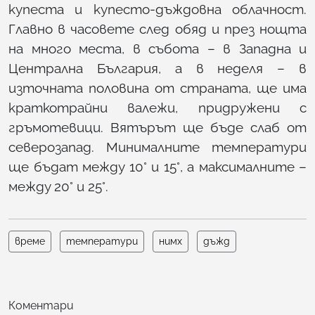
купеста и купесто-дъждовна облачност.
Главно в часовете след обяд и през нощта
на много места, в събота – в Западна и
Централна България, а в неделя – в
източната половина от страната, ще има
краткотрайни валежи, придружени с
гръмотевици. Вятърът ще бъде слаб от
северозапад. Минималните температури
ще бъдат между 10° и 15°, а максималните –
между 20° и 25°.
време
температури
нимх
дъжд
Коментари