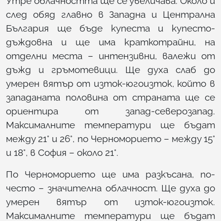
Утре облачността ще се увеличава. Около и
след обяд главно в Западна и Централна
България ще бъде купеста и купесто-
дъждовна и ще има краткотрайни, на
отделни места – интензивни, валежи от
дъжд и гръмотевици. Ще духа слаб до
умерен вятър от изток-югоизток, който в
западаната половина от страната ще се
ориентира от запад-северозапад.
Максималните температури ще бъдат
между 21° и 26°, по Черноморието – между 15°
и 18°, в София – около 21°.
По Черноморието ще има разкъсана, по-
често – значителна облачност. Ще духа до
умерен вятър от изток-югоизток.
Максималните температури ще бъдат