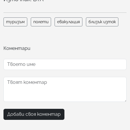
туризъм
полети
евакулация
близък изток
Коментари
Добави своя коментар