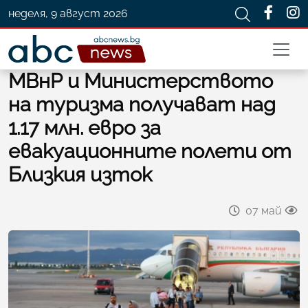
неделя, 9 август 2026
МВнР и Министерството
на туризма получават над
1.17 млн. евро за
евакуационните полети от
Близкия изток
07 май