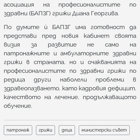
асоциация на професионалистите по
здравни (БАПЗГ) грижи Диана Георгива.
По думите ѝ БАПЗГ има готовност да
представи пред новия кабинет своята
визия за развитие не само на
патронажните и амбулаторните здравни
грижи в страната, но и очакванията на
професионалистите по здравни грижи по
редица други наболели проблеми в
здравеопазването, като кадровия дефицит,
качеството на лечение, продължаващото
обучение.
патронаж
грижи
деца
министерски съвет