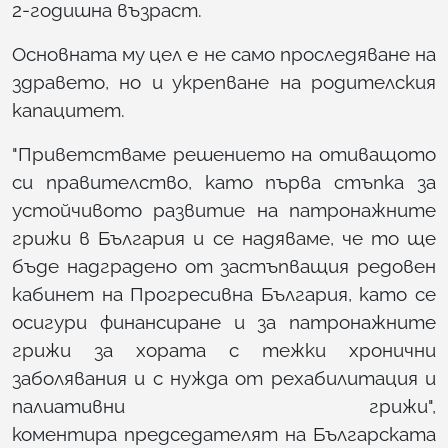
2-годишна възраст.
Основната му цел е не само проследяване на
здравето, но и укрепване на родителския
капацитет.
"Приветстваме решението на отиващото
си правителство, като първа стъпка за
устойчивото развитие на патронажните
грижи в България и се надяваме, че то ще
бъде надградено от застъпващия редовен
кабинет на Прогресивна България, като се
осигури финансиране и за патронажните
грижи за хората с тежки хронични
заболявания и с нужда от рехабилитация и
палиативни грижи",
коментира председателят на Българската