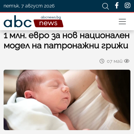
петък, 7 август 2026
1 млн. евро за нов национален
модел на патронажни грижи
07 май