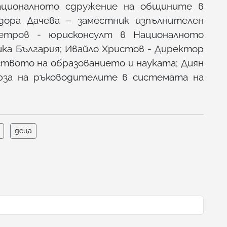
ационалното сдружение на общините в
одора Дачева – заместник изпълнителен
етров - юрисконсулт в Националното
ка България; Ивайло Христов - Директор
ството на образованието и науката; Диян
за на ръководителите в системата на
деца