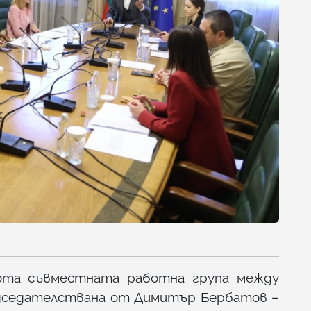
ота съвместната работна група между
дседателствана от Димитър Бербатов –