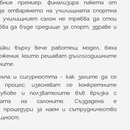
бния премиер, финализира пакета от
за отварянето на училищната спортна
а: училищният салон не трябва да стои
бва да бъде средище за спорт, здраве и
айки върху вече работещ модел, бяха
ложения, които решават дългогодишните
ните.
ъпа и сигурността - как залите да се
 процес; изясняват се конкретните
убове и ползвателите във връзка с
ката на салоните. Създадена е
 процедури за наем и сътрудничество
бщност.