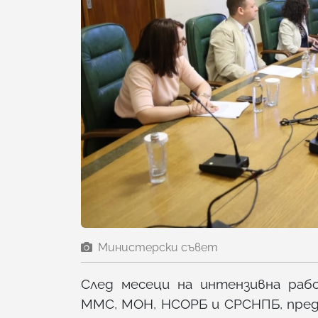
Министерски съвет
След месеци на интензивна раб
ММС, МОН, НСОРБ и СРСНПБ, пре