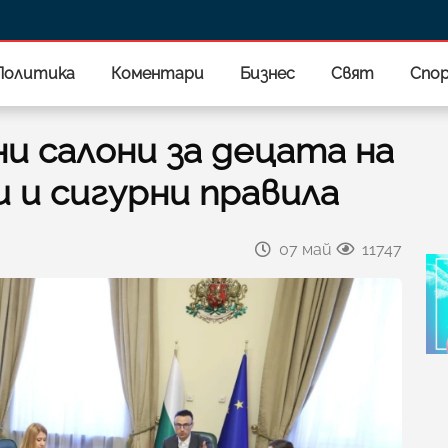
Политика
Коментари
Бизнес
Свят
Спо
и салони за децата на
и и сигурни правила
07 май
11747