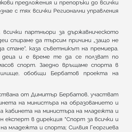
ови предложения и препоръки до всички
нае с тях всички Регионални управления
 всички партньори за държавническото
деи спираме да търсим причини „защо не
а стане“, каза съветникът на премиера.
 деца и е време те да се ползват по
 масов спорт. Заедно връщаме спорта в
чилище, обобщи Бербатов проекта на
лствана от Димитър Бербатов, участват
бинета на министъра на образованието и
 на кабинета на министъра на младежта и
н експерт в дирекция "Спорт за всички и
на младежта и спорта; Силвия Георгиева