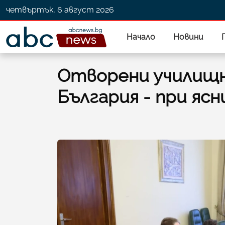
четвъртък, 6 август 2026
Начало
Новини
Отворени училищн
България - при ясн