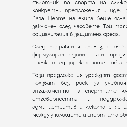
съветник по спорта на служе
конкретни предложения и идеи 
база. Целта на екипа беше ясн
заключен след часовете. Той тря
социализация в защитена среда.
След направения анализ, стъпв
формулирани единни и ясни пред
пречки пред директорите и общи
Тези предложения уреждат дост
ползват без риск за учебния
ангажименти на спортните кл
отговорността и поддръж
административна лекота с ясни
между училището и спортната о