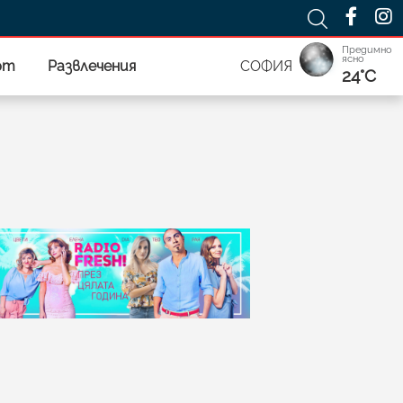
Предимно
ясно
рт
Развлечения
СОФИЯ
24°C