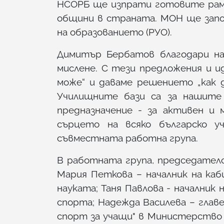
НСОРБ ще изпрати готовите рамк
общини в страната. МОН ще запоз
на образованието (РУО).
Димитър Бербатов благодари на
мислене. С тези предложения и и
може“ и даваме решението „как д
Училищните бази са за нашите
предназначение - за активен и
сърцето на всяко българско у
съвместната работна група.
В работната група, председате
Мария Петкова – началник на ка
науката; Таня Павлова - началник
спорта; Надежда Василева – главе
спорт за учащи" в Министерство 