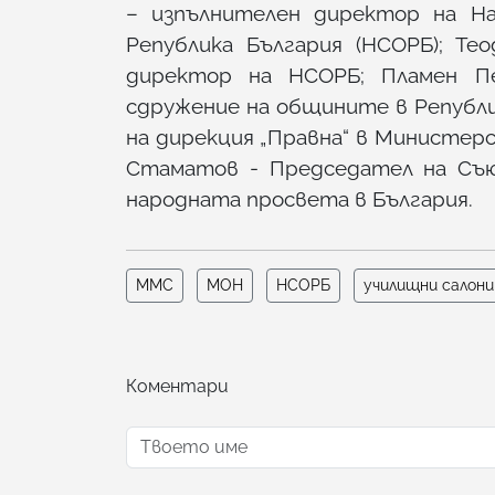
– изпълнителен директор на Н
Република България (НСОРБ); Те
директор на НСОРБ; Пламен П
сдружение на общините в Републи
на дирекция „Правна“ в Министер
Стаматов - Председател на Съю
народната просвета в България.
ММС
МОН
НСОРБ
училищни салони
Коментари