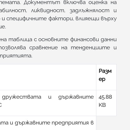
емата. Документът включва оценка на
билност, ликвидност, задлъжнялост и
 и специфичните фактори, влияещи върху
е.
ена таблица с основните финансови данни
 позволява сравнение на тенденциите и
дприятията.
Разм
ер
 дружествата и държавните
45.88
С
KB
та и държавните предприятия в