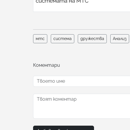
системата на МТС
мтс
система
дружества
Анализ
Коментари