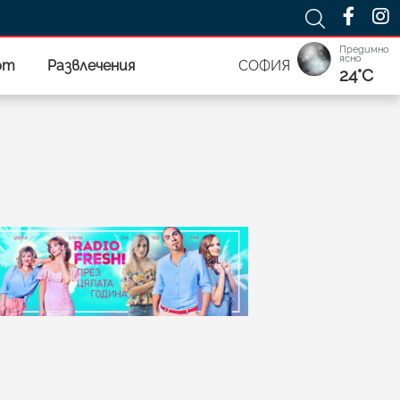
Предимно
ясно
рт
Развлечения
СОФИЯ
24°C