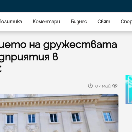
Политика
Коментари
Бизнес
Свят
Спо
нието на дружествата
дприятия в
С
07 май