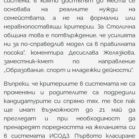
система, в която достъпът до места се
основава на реалните нужди на
семействата, а не на формални или
неравнопоставящи критерии. За Столична
община това е потвърждение, че усилията
ни за по-справедлив модел са в правилната
посока“, коментира Десислава Желязкова,
заместник-кмет по направление
„Образование, спорт и младежки дейности“.
Въпреки, че критериите в системата не са
променяни и родителите са подредили
кандидатурите си спрямо тях, те все пак
ще имат възможност до 21 май да
прегледат и при необходимост да
пренаредят поредността на желанията си
в системата ИСОДЗ. Първото класиране