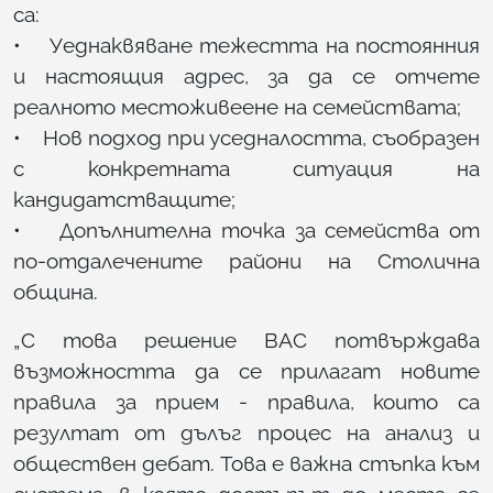
са:
• Уеднаквяване тежестта на постоянния
и настоящия адрес, за да се отчете
реалното местоживеене на семействата;
• Нов подход при уседналостта, съобразен
с конкретната ситуация на
кандидатстващите;
• Допълнителна точка за семейства от
по-отдалечените райони на Столична
община.
„С това решение ВАС потвърждава
възможността да се прилагат новите
правила за прием - правила, които са
резултат от дълъг процес на анализ и
обществен дебат. Това е важна стъпка към