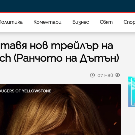
Политика
Коментари
Бизнес
Свят
Спо
ставя нов трейлър на
nch (Ранчото на Дътън)
07 май