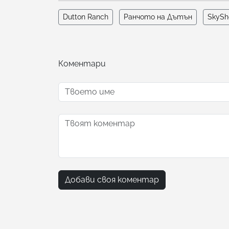
Dutton Ranch
Ранчото на Дътън
SkySh
Коментари
Добави своя коментар