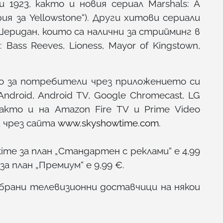
1923, както и новия сериал Marshals: A
ия за Yellowstone“). Други хитови сериали
Шеридан, които са налични за стрийминг в
Bass Reeves, Lioness, Mayor of Kingstown,
о за потребители чрез приложението си
ndroid, Android TV, Google Chromecast, LG
акто и на Amazon Fire TV и Prime Video
и чрез сайта
www.skyshowtime.com
.
me за план „Стандартен с реклами“ е 4,99
за план „Премиум“ е 9,99 €.
збрани телевизионни доставчици на някои