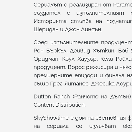
Сериалът е реализиран от Paramount
създател е изпълнителният 
Историята стъпва на познатит
Шеридан и Джон Линсън.
Сред изпълнителните продуценти
Рон Бъркъл, Дейвид Хъткин, Боб 
Фридман, Коул Хаузър, Кели Райл
продуцент, Ворос режисира и няко
премиерните епизоди и финала на
също Грег Яйтанес, Джесика Лоури
Dutton Ranch (Ранчото на Дътън)
Content Distribution.
SkyShowtime е дом на световния ф
на сериала се излъчват екс