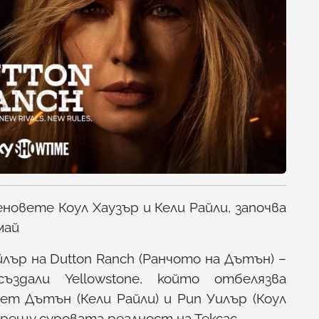
новете Коул Хаузър и Кели Райли, започва
май
ър на Dutton Ranch (Ранчото на Дътън) –
здали Yellowstone, който отбелязва
т Дътън (Кели Райли) и Рип Уилър (Коул
срещу суровата реалност на Тексас.