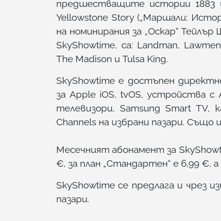
предшестващите истории 1883 и 
Yellowstone Story („Маршали: Истор
на номинирания за „Оскар“ Тейлър 
SkyShowtime, са: Landman, Lawmen: 
The Madison и Tulsa King.
SkyShowtime е достъпен директн
за Apple iOS, tvOS, устройства с A
телевизори, Samsung Smart TV, к
Channels на избрани пазари. Също 
Месечният абонамент за SkyShowti
€, за план „Стандартен“ е 6,99 €, а 
SkyShowtime се предлага и чрез и
пазари.