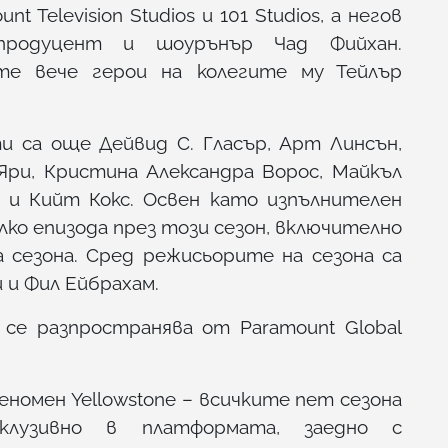
 Television Studios и 101 Studios, а негов
продуцент и шоурънър Чад Фийхан.
е вече герои на колегите му Тейлър
 са още Дейвид С. Гласър, Арт Линсън,
Яри, Кристина Александра Ворос, Майкъл
и и Кийт Кокс. Освен като изпълнителен
лко епизода през този сезон, включително
 сезона. Сред режисьорите на сезона са
 и Фил Ейбрахам.
 се разпространява от Paramount Global
еномен Yellowstone – всичките пет сезона
клузивно в платформата, заедно с