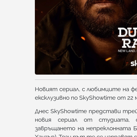
Новият сериал, с любимците на фе
ексклузивно по SkyShowtime от 22 
Днес SkyShowtime представи трейл
новия сериал от студиата, съ
завръщането на непреклонната Бе
Хаузър). Този път те се изправят 