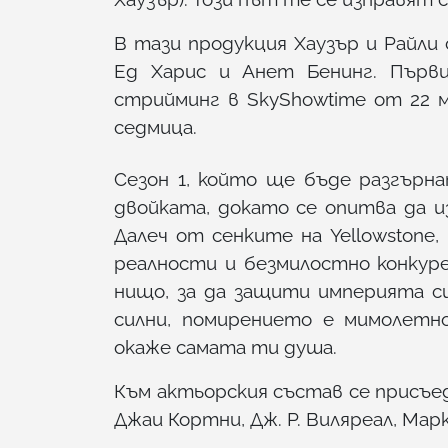
В тази продукция Хаузър и Райли
Ед Харис и Анет Бенинг. Първ
стрийминг в SkyShowtime от 22 м
седмица.
Сезон 1, който ще бъде разгърн
двойката, докато се опитва да 
Далеч от сенките на Yellowstone
реалности и безмилостно конкуре
нищо, за да защити империята си
силни, помирението е мимолетн
окаже самата ти душа.
Към актьорския състав се присъе
Джаи Кортни, Дж. Р. Виляреал, Мар