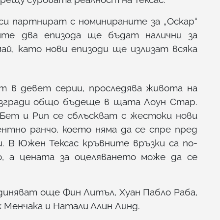
 си партнират с номинираните за „Оскар“
ите два епизода ще бъдат налични за
ай, като нови епизоди ще излизат всяка
ат в девет серии, проследява живота на
изгради общо бъдеще в щата Лоун Стар.
, Бет и Рип се сблъскват с жестоки нови
нтно ранчо, което няма да се спре пред
. В Южен Тексас кръвните връзки са по-
о, а цената за оцеляването може да се
диняват още Фин Литъл, Хуан Пабло Раба,
к Менчака и Натали Алин Линд.