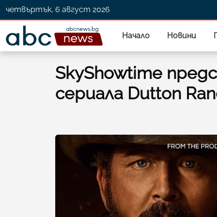
четвъртък, 6 август 2026
Начало
Новини
SkyShowtime пред
сериала Dutton Ra