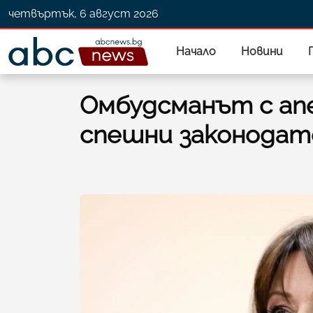
четвъртък, 6 август 2026
Начало
Новини
Омбудсманът с ап
спешни законодат