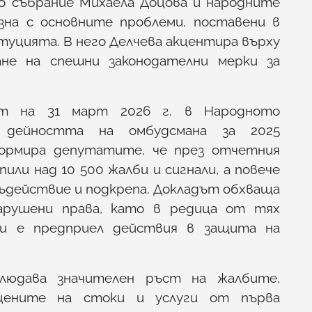
о събрание Михаела Доцова и народните
зна с основните проблеми, поставени в
уцията. В него Делчева акцентира върху
не на спешни законодателни мерки за
ят на 31 март 2026 г. в Народното
 дейността на омбудсмана за 2025
ормира депутатите, че през отчетния
ли над 10 500 жалби и сигнали, а повече
съдействие и подкрепа. Докладът обхваща
арушени права, като в редица от тях
 и е предприел действия в защита на
блюдава значителен ръст на жалбите,
цените на стоки и услуги от първа