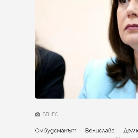
БГНЕС
Омбудсманът Велислава Дел