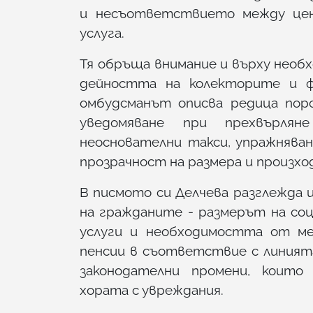
и несъответствието между цен
услуга.
Тя обръща внимание и върху нео
дейността на колекторите и ф
омбудсманът описва редица пор
уведомяване при прехвърлян
неоснователни такси, упражнява
прозрачност на размера и произхо
В писмото си Делчева разглежда и
на гражданите - размерът на со
услуги и необходимостта от ме
пенсии в съответствие с линият
законодателни промени, които
хората с увреждания.