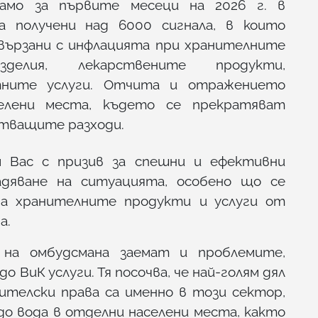
само за първите месеци на 2026 г. в
 получени над 6000 сигнала, в които
вързани с инфлацията при хранителните
зделия, лекарствените продукти,
тните услуги. Отчита и отражението
елени места, където се прекратяват
стващите разходи.
 Вас с призив за спешни и ефективни
адяване на ситуацията, особено що се
на хранителните продукти и услуги от
а.
на омбудсмана заемат и проблемите,
 ВиК услуги. Тя посочва, че най-голям дял
телски права са именно в този сектор,
о вода в отделни населени места, както