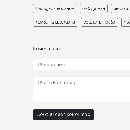
Народно събрание
омбудсман
инфлац
жалби на граждани
социални права
пр
Коментари
Добави своя коментар