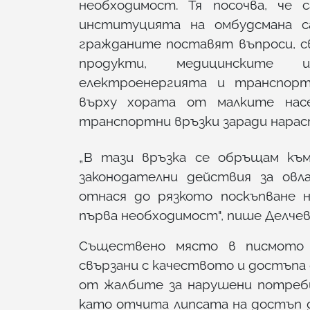
необходимост. Тя посочва, че 
институцията на омбудсмана са
гражданите поставят въпроси, с
продукти, медицинските и
електроенергията и транспор
върху хората от малките нас
транспортни връзки заради нара
„В тази връзка се обръщам към
законодателни действия за овл
отнася до рязкото поскъпване 
първа необходимост", пише Делчев
Съществено място в писмото 
свързани с качеството и достъпа до
от жалбите за нарушени потреби
като отчита липсата на достъп д