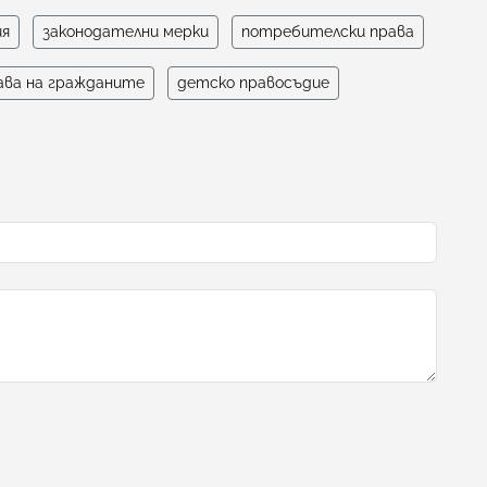
ия
законодателни мерки
потребителски права
ава на гражданите
детско правосъдие