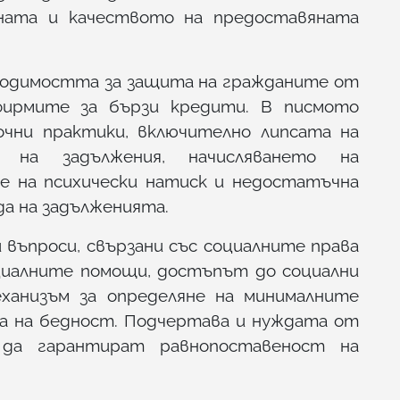
ата и качеството на предоставяната
бходимостта за защита на гражданите от
ирмите за бързи кредити. В писмото
очни практики, включително липсата на
е на задължения, начисляването на
не на психически натиск и недостатъчна
да на задълженията.
 въпроси, свързани със социалните права
циалните помощи, достъпът до социални
ханизъм за определяне на минималните
а на бедност. Подчертава и нуждата от
 да гарантират равнопоставеност на