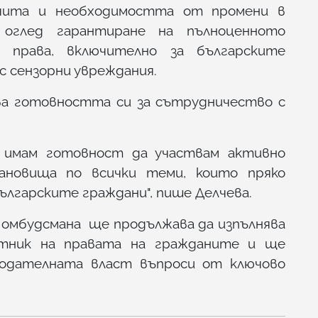
чита и необходимостта от промени в
 оглед гарантиране на пълноценното
 права, включително за българските
с сензорни увреждания.
ва готовността си за сътрудничество с
 имам готовност да участвам активно
ановища по всички теми, които пряко
ългарските граждани", пише Делчева.
 омбудсмана ще продължава да изпълнява
итник на правата на гражданите и ще
нодателната власт въпроси от ключово