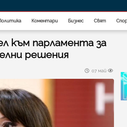
Политика
Коментари
Бизнес
Свят
Спо
ел към парламента за
елни решения
07 май