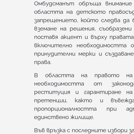
Омбудсманът обръща внимание
областта на детското правосъд
запрещението, който следва да 
вземане на решения, съобразен
поставя акцент и върху правата
включително необходимостта о
принудителни мерки и създаван
права.
В областта на правото на 
необходимостта от законо
реституция и гарантиране на
претенции, както и въвежд
пропорционалността при ад
единствено жилище.
Във връзка с последните избори з