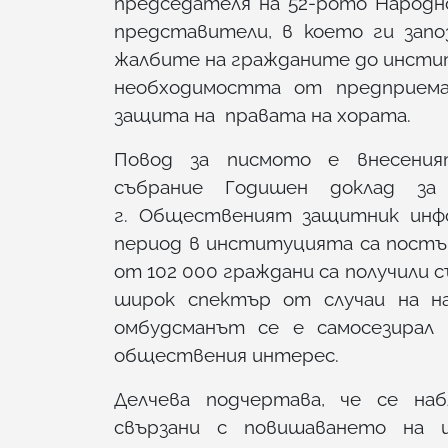
председателя на 52-рото Народн
представители, в което ги запо
жалбите на гражданите до инстит
необходимостта от предприема
защита на правата на хората.
Повод за писмото е внесени
събрание Годишен доклад за
г. Общественият защитник инф
период в институцията са постъпи
от 102 000 граждани са получили 
широк спектър от случаи на н
омбудсманът се е самосезирал
обществения интерес.
Делчева подчертава, че се на
свързани с повишаването на 