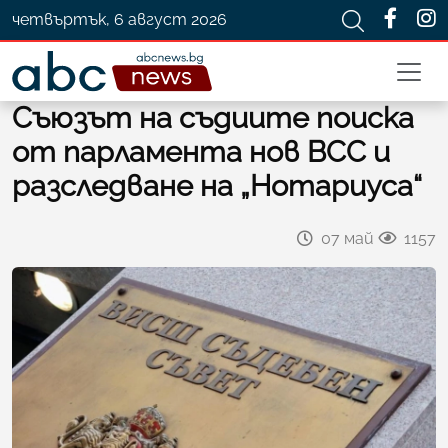
четвъртък, 6 август 2026
Съюзът на съдиите поиска
от парламента нов ВСС и
разследване на „Нотариуса“
07 май
1157