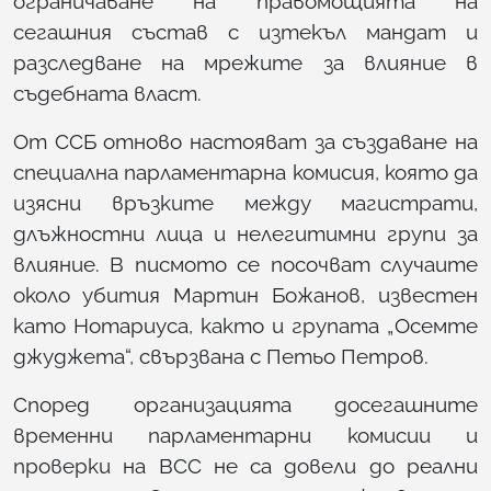
ограничаване на правомощията на
сегашния състав с изтекъл мандат и
разследване на мрежите за влияние в
съдебната власт.
От ССБ отново настояват за създаване на
специална парламентарна комисия, която да
изясни връзките между магистрати,
длъжностни лица и нелегитимни групи за
влияние. В писмото се посочват случаите
около убития Мартин Божанов, известен
като Нотариуса, както и групата „Осемте
джуджета“, свързвана с Петьо Петров.
Според организацията досегашните
временни парламентарни комисии и
проверки на ВСС не са довели до реални