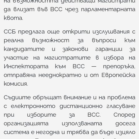
на възможността действащи магистрати
да влизат във ВСС чрез парламентарната
квота.
ССБ предлага още открити изслушвания с
реална възможност за въпроси към
кандидатите и законови гаранции за
участие на магистратите в избора на
Инспектората към ВСС — препоръка,
отправяна нееднократно и от Европейска
комисия.
Съдиите обръщат внимание и на проблема
с електронното дистанционно гласуване
при изборите за ВСС. Според
организацията използваната досега
система е негодна и трябва да бъде изцяло