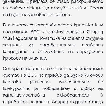
заменена. Предлага се също разкриването
на повече секции за гласуване извън София
на база апелативните райони.
В писмото се отправя остра критика към
настоящия ВСС с изтекъл мандат. Според
ССБ кадровата политика на съвета създава
усещане за предварително подбрани
кандидати и обслужване на определени
кръгове на влияние.
От организацията смятат, че настоящият
състав на ВСС не трябва да взема ключови
кадрови решения, включително по
конкурсите за повишаване и избор на
административни ръководители в
съдебната система. Според съдиите тези