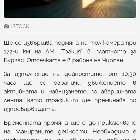
ISTOCK
Ще се извършва подмяна на тол камера при
172-и км на АМ „Тракия“ в платното за
Бургас. Отсечката е в района на Чирпан.
За изпълнение на дейностите, от 10:30
часа ще се ограничи движението в
активната и навлизането по аварийната
лента, като трафикът ще преминава по
изпреварващата.
Временната промяна ще е до приключване
на планираните дейности. Необходимо е
шофьорите да се движат с повишено