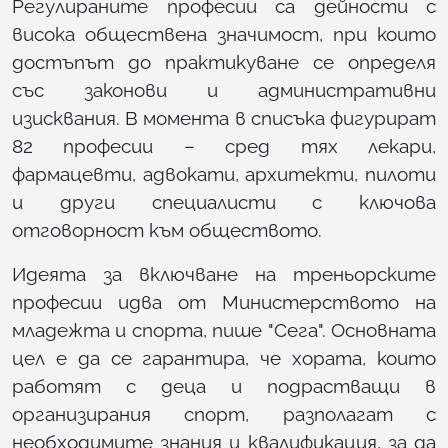
Регулираните професии са дейности с
висока обществена значимост, при които
достъпът до практикуване се определя
със законови и административни
изисквания. В момента в списъка фигурират
82 професии – сред тях лекари,
фармацевти, адвокати, архитекти, пилоти
и други специалисти с ключова
отговорност към обществото.
Идеята за включване на треньорските
професии идва от Министерството на
младежта и спорта, пише "Сега". Основната
цел е да се гарантира, че хората, които
работят с деца и подрастващи в
организирания спорт, разполагат с
необходимите знания и квалификация, за да