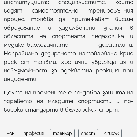
институциите специалистите, които
водят самостоятелно тренировъчния
процес, трябва да притежават висше
образование и задълбочени знания в
областта на спортната педагогика и
медико-биологичните дисциплини.
Неправилно дозираното натоварване крие
риск от травми, хронични увреждания и
невъзможност за адекватна реакция при
инциденти.
Целта на промените е по-добра защита на
здравето на младите спортисти и по-
високи стандарти в българския спорт.
мон
професия
треньор
спорт
списък