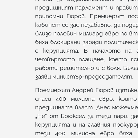
предишният парламент и правите
припомни Гюров. Премиерът пос
кабинет се зае незабавно: да пода
близо половин милиард евро по в
бяха блокирани заради политичес
с корупцията. В началото на 
четвъртото плащане, което ясн
работи решително и с воля, Бълг
заяви министър-председателят.
Премиерът Андрей Гюров изтъкна
спаси 400 милиона евро, коит
предишната власт. Днес можехме
„Не“ от Брюксел за тези пари, з
корупцията и на главния прокуро
тези 400 милиона евро бяха 