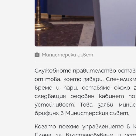
Министерски съвет
Служебното правителство оставя
от това, което завари. Спечелихм
време и пари, оставяме около 
следващия редовен кабинет по
устойчивост. Това заяви мини
брифинг в Министерския съвет.
Когато поехме управлението в 
Плана за възстановяване и ус