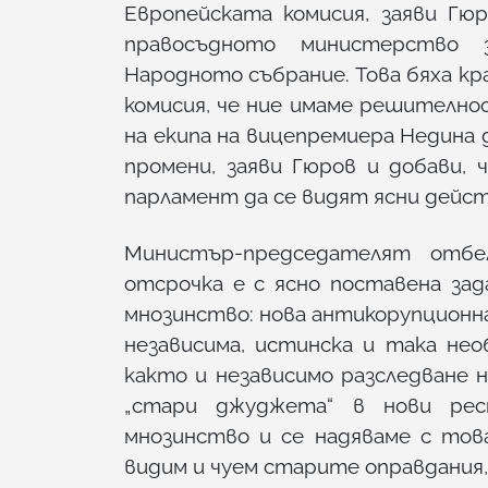
Европейската комисия, заяви Г
правосъдното министерство 
Народното събрание. Това бяха кр
комисия, че ние имаме решително
на екипа на вицепремиера Недина 
промени, заяви Гюров и добави,
парламент да се видят ясни дейст
Министър-председателят отбе
отсрочка е с ясно поставена за
мнозинство: нова антикорупционна 
независима, истинска и така нео
както и независимо разследване н
„стари джуджета“ в нови рес
мнозинство и се надяваме с това
видим и чуем старите оправдания,