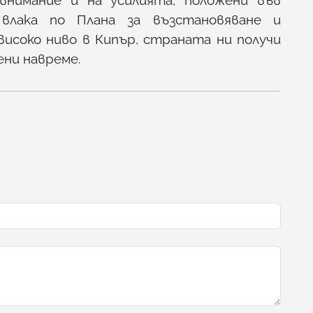
нимание и на усилията, положени във
лака по Плана за възстановяване и
високо ниво в Кипър, страната ни получи
ени навреме.