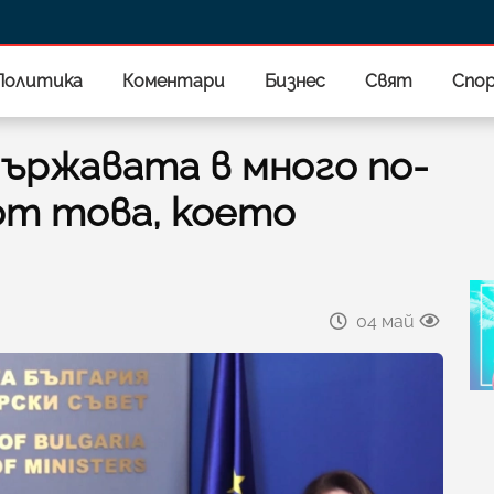
Политика
Коментари
Бизнес
Свят
Спо
ържавата в много по-
от това, което
04 май