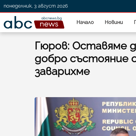
понеделник, 3 август 2026
Начало
Новини
Гюров: Оставяме д
добро състояние 
заварихме