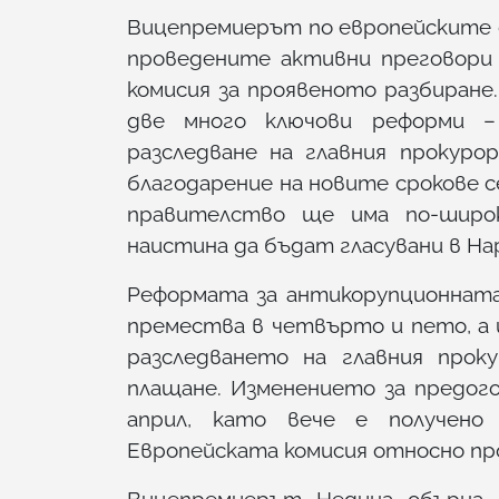
Вицепремиерът по европейските 
проведените активни преговори 
комисия за проявеното разбиране
две много ключови реформи –
разследване на главния прокуро
благодарение на новите срокове с
правителство ще има по-широ
наистина да бъдат гласувани в Н
Реформата за антикорупционнат
премества в четвърто и пето, а 
разследването на главния про
плащане. Изменението за предог
април, като вече е получено
Европейската комисия относно пр