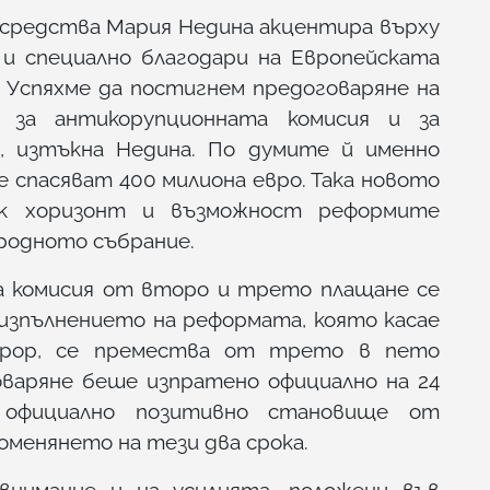
средства Мария Недина акцентира върху
и специално благодари на Европейската
. Успяхме да постигнем предоговаряне на
 за антикорупционната комисия и за
р, изтъкна Недина. По думите й именно
е спасяват 400 милиона евро. Така новото
к хоризонт и възможност реформите
ародното събрание.
а комисия от второ и трето плащане се
изпълнението на реформата, която касае
курор, се премества от трето в пето
оваряне беше изпратено официално на 24
 официално позитивно становище от
оменянето на тези два срока.