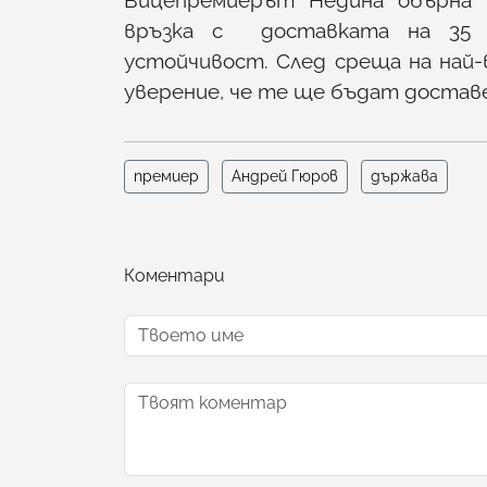
Вицепремиерът Недина обърна в
връзка с доставката на 35 в
устойчивост. След среща на най-
уверение, че те ще бъдат достав
премиер
Андрей Гюров
държава
Коментари