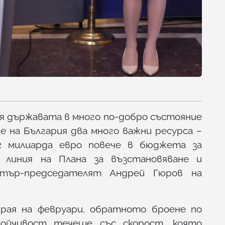
 държавата в много по-добро състояние
е на България два много важни ресурса –
2 милиарда евро повече в бюджета за
 линия на Плана за възстановяване и
стър-председателят Андрей Гюров на
края на февруари, обратното броене по
тойчивост течеше със скорост, която