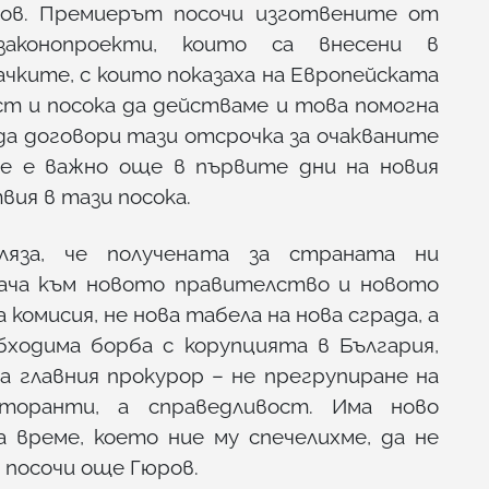
юров. Премиерът посочи изготвените от
законопроекти, които са внесени в
ачките, с които показаха на Европейската
ст и посока да действаме и това помогна
да договори тази отсрочка за очакваните
 че е важно още в първите дни на новия
вия в тази посока.
ляза, че получената за страната ни
дача към новото правителство и новото
комисия, не нова табела на нова сграда, а
бходима борба с корупцията в България,
а главния прокурор – не прегрупиране на
торанти, а справедливост. Има ново
 време, което ние му спечелихме, да не
 посочи още Гюров.