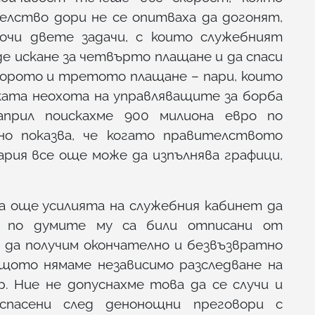
лство дори не се опитваха да догонят,
очи двете задачи, с които служебният
де искане за четвърто плащане и да спаси
торото и третото плащане – пари, които
ката неохота на управляващите за борба
април поискахме 900 милиона евро по
о показва, че когато правителството
ария все още може да изпълнява графици,
 още усилията на служебния кабинет да
о по думите му са били отписани от
 да получим окончателно и безвъзвратно
ащото нямаме независимо разследване на
р. Ние не допуснахме това да се случи и
спасени след денонощни преговори с