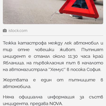
istock.com
Тежка катастрофа между лек автомобил и
тир отне човешки живот. Пътният
инцидент е станал около 11:30 часа край
Ябланица, на първокласния път в началото
на автомагистрала ''Хемус'' в посока София.
Жертвата е един от пътниците в
автомобила.
Няма официална информация за съств
инцидента, предава
NOVA
.