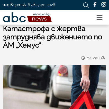
четвъртък, 6 август 2026
Катастрофа с жертва
затруднява движението по
АМ „Хемус“
04 май