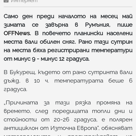
Интернет
Само ден преди началото на месец май
зимата се завърна в Румъния, пише
OFFNews
. В повечето планински населени
места вали обилен сняг. Рано тази сутрин
на места бяха регистрирани температури
от минус 9 - минус 12 градуса.
В Букурещ, където от рано сутринта вали
дъжд, в 10 ч. температурата беше 6
градуса.
„Причината за тази рязка промяна на
времето, след поредицата топли дни и
стойности от 20-26 градуса, е полярен
антициклон от Източна Европа“, обясняват