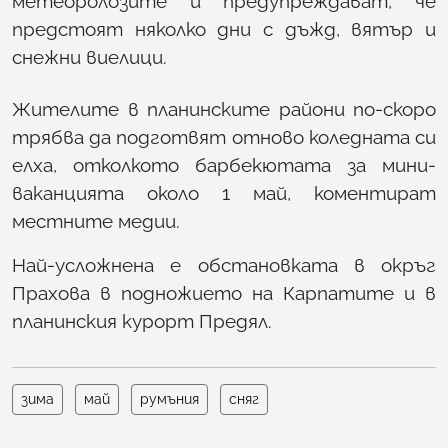
метеоролозите и предупреждават, че
предстоят няколко дни с дъжд, вятър и
снежни виелици.
Жителите в планинските райони по-скоро
трябва да подготвят отново коледната си
елха, отколкото барбекютата за мини-
ваканцията около 1 май, коментират
местните медии.
Най-усложнена е обстановката в окръг
Прахова в подножието на Карпатите и в
планинския курорт Предял.
зима
май
румъния
сняг