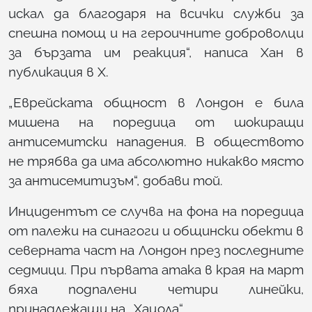
искал да благодаря на всички служби за
спешна помощ и на героичните доброволци
за бързата им реакция“, написа Хан в
публикация в X.
„Еврейската общност в Лондон е била
мишена на поредица от шокиращи
антисемитски нападения. В обществото
не трябва да има абсолютно никакво място
за антисемитизъм“, добави той.
Инцидентът се случва на фона на поредица
от палежи на синагоги и общински обекти в
северната част на Лондон през последните
седмици. При първата атака в края на март
бяха подпалени четири линейки,
принадлежащи на „Хацола“.