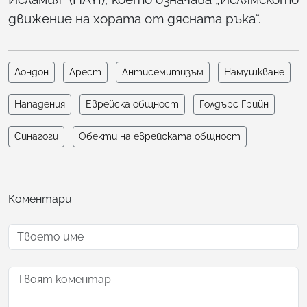
движение на хората от дясната ръка“.
Лондон
Арест
Антисемитизъм
Намушкване
Нападения
Еврейска общност
Голдърс Грийн
Синагоги
Обекти на еврейската общност
Коментари