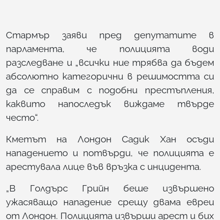
Стармър заяви пред депутатите в
парламента, че полицията води
разследване и „всички ние трябва да бъдем
абсолютно категорични в решимостта си
да се справим с подобни престъпления,
каквито напоследък виждаме твърде
често“.
Кметът на Лондон Садик Хан осъди
нападението и потвърди, че полицията е
арестувала лице във връзка с инцидента.
„В Голдърс Грийн беше извършено
ужасяващо нападение срещу двама евреи
от Лондон. Полицията извърши арест и бих