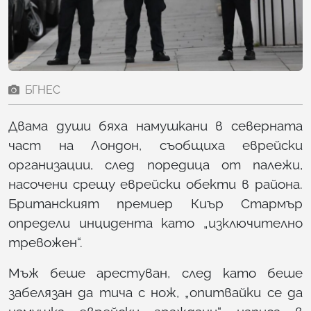
БГНЕС
Двама души бяха намушкани в северната
част на Лондон, съобщиха еврейски
организации, след поредица от палежи,
насочени срещу еврейски обекти в района.
Британският премиер Киър Стармър
определи инцидента като „изключително
тревожен“.
Мъж беше арестуван, след като беше
забелязан да тича с нож, „опитвайки се да