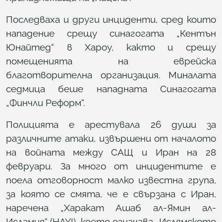
Последваха и други инциденти, сред които
нападение срещу синагогата „Кентън
Юнайтед“ в Хароу, както и срещу
помещенията на еврейска
благотворителна организация. Миналата
седмица беше нападната Синагогата
„Финчли Реформ“.
Полицията е арестувала 26 души за
различните атаки, извършени от началото
на войната между САЩ и Иран на 28
февруари. За много от инцидентите е
поела отговорност малко известна група,
за която се смята, че е свързана с Иран,
наречена „Харакат Ашаб ал-Ямин ал-
Исламия“ (HAYI), което означава „Ислямското