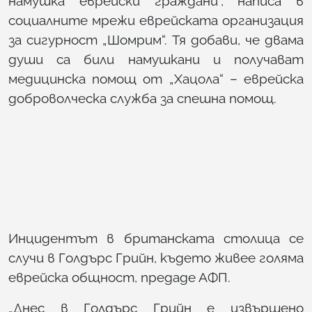
намушка еврейски граждани“, написа в
социалните мрежи еврейската организация
за сигурност „Шомрим“. Тя добави, че двама
души са били намушкани и получават
медицинска помощ от „Хацола“ – еврейска
доброволческа служба за спешна помощ.
Инцидентът в британската столица се
случи в Голдърс Грийн, където живее голяма
еврейска общност, предаде АФП.
„Днес в Голдърс Грийн е извършено