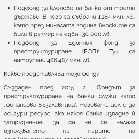
Подфонд за клонове на банки от трети
държави: В него са събрани 1,184 млн. лв.,
като през миналата година вноските са
били в размер на едва 130 000 лв.
Подфонд за Единния фонд за
преструктуриране (ЕФП): Тук са
натрупани 486,487 млн. лв.
Какво представлява този фонд?
Създаден през 2015 г., Фондът за
преструктуриране на банки служи като
„финансова възглавница“. Неговата цел е да
осигури ресурс, ако някоя банка изпадне в
затруднение, за да не се налага
използването на парите на