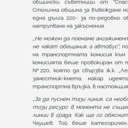
общински съветници от "Спас
Столична община за въвеждане на
една дълга 220- за по-редовно о
натрупване на закъснения.
„Не можем да поемаме ангажимент
не чакат обещания, а автобус“,
по
на транспортната комисия към
комисията беше провокиран от п
№220, която да свързва ж.к. „Лев
заместник-кмета, макар идея
транспортна връзка, в настоящия 
„За да пуснем тази линия, са нео
този ресурс в момента не същес
линии в града. Как ще го обясни
Чаушев. Той беше категоричен