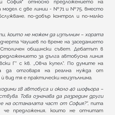
и София" относно предложението на
 модел с две линии - №71 и №75, вместо
бслужване, по-добър контрол и по-малко
и, които не можем да изпълним – хората
дчерта Чаушев по време на заседанието
 Столичен общински съвет. Дебатът в
редложението за дълга автобусна линия
ски Г“ с кв. „Овча купел“. По думите на
та да отговаря на реална нужда от
ѝ вид тя е практически неизпълнима.
бходими 18 автобуса и около 40 шофьора –
твува. Това означава да разредим други
те на останалата част от София?“
, пита
, че предложения, които не отчитат