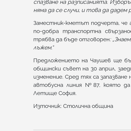
спазване на разписанията. Избор
няма да се случи, и това да дадем
Заместник-кметът подчерта, че 
по-добра транспортна свързано
трябва да бъде отговорен
: „Знае
лъжем.“
Предложението на Чаушев ще бъд
общински съвет на 30 април, зае
изменение. Сред тях са запазване 
автобусна линия №87, която да 
Летище София.
Източник:
Столична община