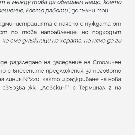
ът е между това да обещаем нещо, което
 решение, което работи“,
допълни той.
администрацията е наясно с нуждата от
ст по това направление, но подходът
м, че сме длъжници на хората, но няма да ги
е разгледано на заседание на Столичен
дно с внесените предложения за неговото
на линия №220, както и разкриване на нова
свързва жк. „Левски-Г“ с Терминал 2 на