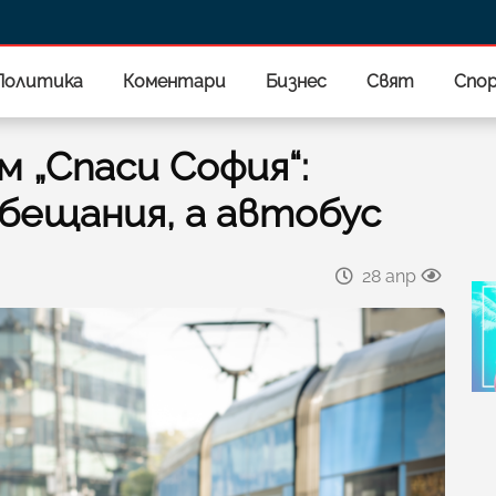
Политика
Коментари
Бизнес
Свят
Спо
 „Спаси София“:
бещания, а автобус
28 апр