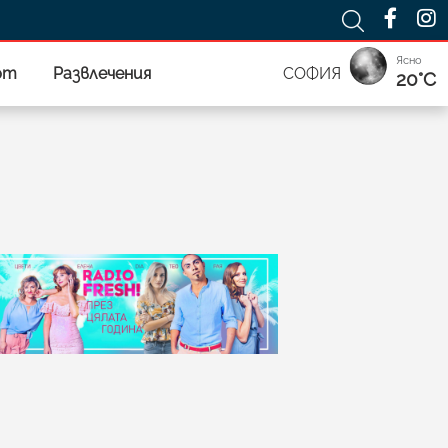
Ясно
рт
Развлечения
СОФИЯ
20°C