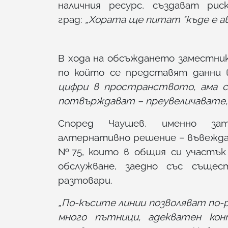
наличния ресурс, създават ри
град:
„Хората ще питат "къде е ав
В хода на обсъждането заместни
по който се представят данни 
цифри в пространството, ама с
потвърждават – преувеличавате, з
Според Чаушев, именно за
алтернативно решение – въвеждан
№75, които в общия си участък
обслужване, заедно със съще
разтовари.
„По-късите линии позволяват по-
много пътници, адекватен конт