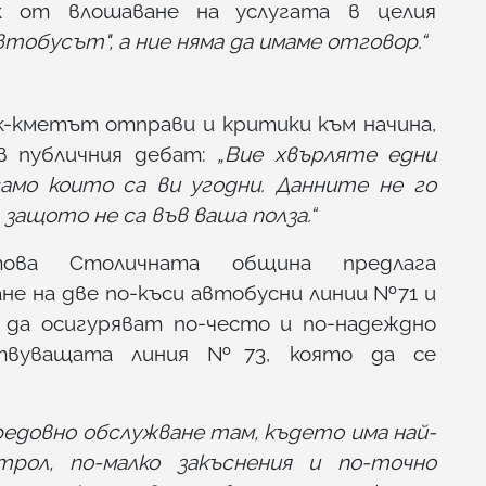
ск от влошаване на услугата в целия
тобусът", а ние няма да имаме отговор.“
к-кметът отправи и критики към начина,
в публичния дебат:
„Вие хвърляте едни
амо които са ви угодни. Данните не го
ащото не са във ваша полза.“
това Столичната община предлага
е на две по-къси автобусни линии №71 и
 да осигуряват по-често и по-надеждно
ствуващата линия №73, която да се
редовно обслужване там, където има най-
рол, по-малко закъснения и по-точно