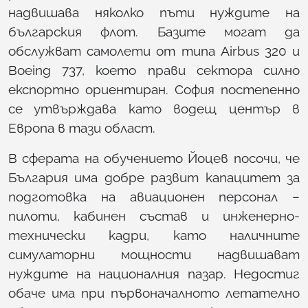
надвишава няколко пъти нуждите на
българския флот. Базите могат да
обслужват самолети от типа Airbus 320 и
Boeing 737, което прави сектора силно
експортно ориентиран. София постепенно
се утвърждава като водещ център в
Европа в тази област.
В сферата на обучението Йоцев посочи, че
България има добре развит капацитет за
подготовка на авиационен персонал –
пилоти, кабинен състав и инженерно-
технически кадри, като наличните
симулаторни мощности надвишават
нуждите на националния пазар. Недостиг
обаче има при първоначалното летателно