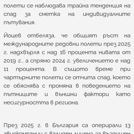
полети се наблюдава трайна тенденция на
спад за сметка на индивидуалните
пътувания.
Йоцев отбеляза, че общият ръст на
международните редовни полети през 2025
г. надхвърля с над 16 процента нивата от
2019 г., а спрямо 2024 г. увеличението е над
11 процента. В същото време при
чартърните полети се отчита спад, което
се обяснява с промяна в поведението на
пътниците и външни фактори като
несигурността в региона.
През 2025 г. в България са оперирали 13
авиокомпании с валиден лиценз за въздушен