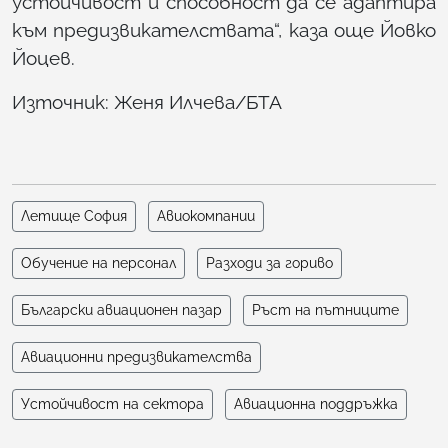
устойчивост и способност да се адаптира
към предизвикателствата“, каза още Йовко
Йоцев.
Източник:
Женя Илчева/БТА
Летище София
Авиокомпании
Обучение на персонал
Разходи за гориво
Български авиационен пазар
Ръст на пътниците
Авиационни предизвикателства
Устойчивост на сектора
Авиационна поддръжка