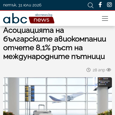
петък, 31 юли 2026
Асоциацията на
българските авиокомпании
отчете 8,1% ръст на
международните пътници
28 апр