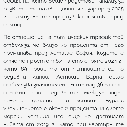
София, на която беше представен анализ за
развитието на авиационния пазар през 2025
г. и актуалните предизвикателства пред
сектора.
По отношение на пътническия трафик той
отбеляза, че близо 70 процента от него
преминава през летище София, където е
отчетен ръст от 6,4 на сто спрямо 2024 г.,
като 89 процента от пътниците са по
редовни линии. Летище Варна също
отбелязва значителен ръст - над 36 на сто,
основно при редовните международни
полети, докато при летище Бургас
увеличението е около 2 процента. И двете
морски летища все още не достигат
нивата от 2019 г., като при чартърните