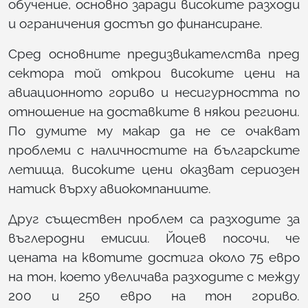
обучение, основно заради високите разходи
и ограничения достъп до финансиране.
Сред основните предизвикателства пред
сектора той открои високите цени на
авиационното гориво и несигурността по
отношение на доставките в някои региони.
По думите му макар да не се очакват
проблеми с наличностите на българските
летища, високите цени оказват сериозен
натиск върху авиокомпаниите.
Друг съществен проблем са разходите за
въглеродни емисии. Йоцев посочи, че
цената на квотите достига около 75 евро
на тон, което увеличава разходите с между
200 и 250 евро на тон гориво.