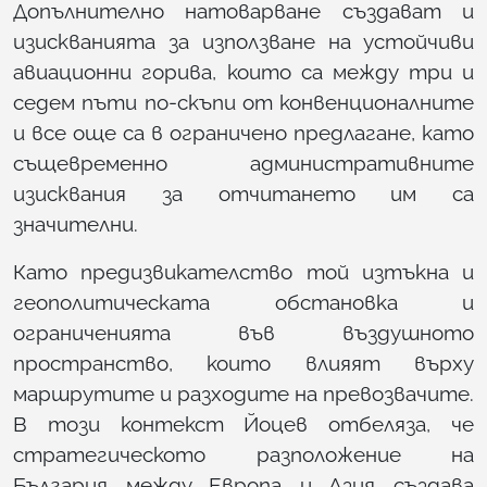
Допълнително натоварване създават и
изискванията за използване на устойчиви
авиационни горива, които са между три и
седем пъти по-скъпи от конвенционалните
и все още са в ограничено предлагане, като
същевременно административните
изисквания за отчитането им са
значителни.
Като предизвикателство той изтъкна и
геополитическата обстановка и
ограниченията във въздушното
пространство, които влияят върху
маршрутите и разходите на превозвачите.
В този контекст Йоцев отбеляза, че
стратегическото разположение на
България между Европа и Азия създава