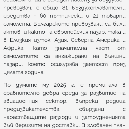
превозвач, с общо 81 въздухоплавателни
средства - 60 пътнически и 21 товарни
самолета. Българските превозвачи са били
активни както на европейския пазар, така и
в Близкия изток, Азия, Северна Америка и
Африка, като значителна част от
самолетите са ангажирани на външни
пазари, което осигурява заетост през
цялата година.
По думите му 2025 г. е преминала в
сравнително добра среда за развитие на
авиационния сектор, въпреки редица
предизвикателства, свързани с
нарастващите разходи и затрудненията
във веригите на доставки. В глобален план