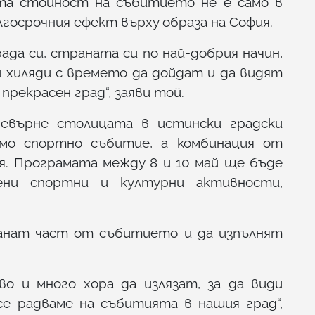
ата стойност на събитието не е само в
лгосрочния ефект върху образа на София.
да си, страната си по най-добрия начин,
и хиляди с времето да дойдат и да видят
рекрасен град“, заяви той.
превърне столицата в истински градски
амо спортно събитие, а комбинация от
ия. Програмата между 8 и 10 май ще бъде
ени спортни и културни активности,
анат част от събитието и да изпълнят
во и много хора да излязат, за да види
се радваме на събитията в нашия град“,