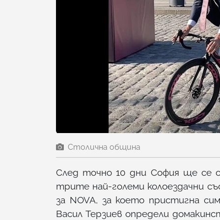
Столична община
След точно 10 дни София ще се о
трите най-големи колоездачни съст
за NOVA, за което пристигна си
Васил Терзиев определи домакин