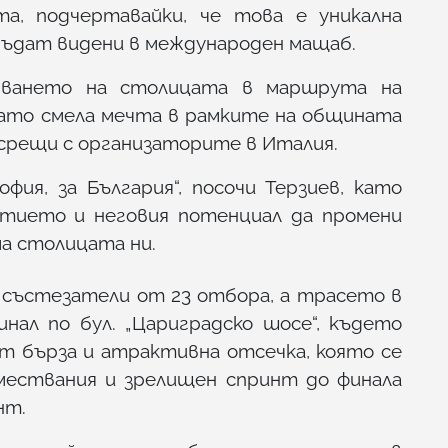
а, подчертавайки, че това е уникална
бъдат видени в международен мащаб.
чването на столицата в маршрута на
като смела мечта в рамките на общината
 срещи с организаторите в Италия.
фия, за България“, посочи Терзиев, като
итието и неговия потенциал да промени
а столицата ни.
 състезатели от 23 отбора, а трасето в
нал по бул. „Цариградско шосе“, където
т бърза и атрактивна отсечка, която се
змествания и зрелищен спринт до финала
нт.