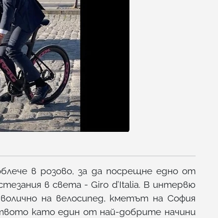
блече в розово, за да посрещне едно от
езания в света - Giro d’Italia. В интервю
мволично на велосипед, кметът на София
ството като един от най-добрите начини