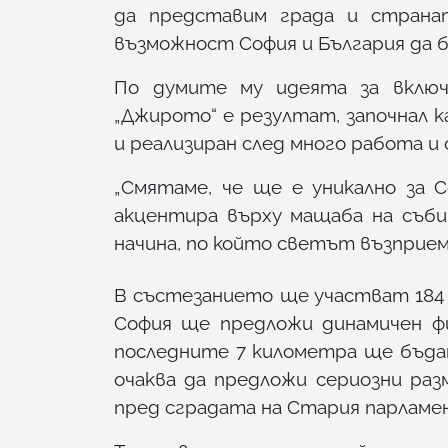
да представим града и странат
възможност София и България да 
По думите му идеята за вклю
„Джирото“ е резултат, започнал 
и реализиран след много работа и
„Смятаме, че ще е уникално за Со
акцентира върху мащаба на съб
начина, по който светът възприем
В състезанието ще участват 184
София ще предложи динамичен фи
последните 7 километра ще бъда
очаква да предложи сериозни ра
пред сградата на Стария парламе