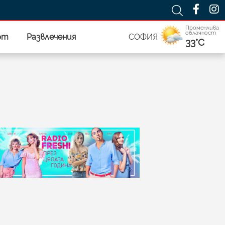
Променлива
облачност
рт
Развлечения
СОФИЯ
33°C