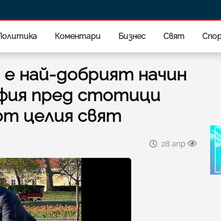
Политика
Коментари
Бизнес
Свят
Спо
lia е най-добрият начин
фия пред стотици
от целия свят
28 апр