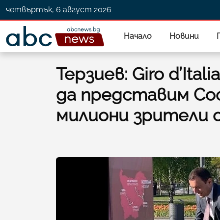
четвъртък, 6 август 2026
Начало
Новини
Терзиев: Giro d’Ita
да представим Со
милиони зрители 