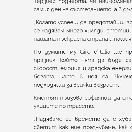
Терзиев подчерта, че най-голям
самия ден на състезанието, а в дъ
„Когато успееш да представиш гра
се надявам много хиляди, стотиц
нашата прекрасна страна и нашия п
По думите му Giro d’Italia ще 
празник, който няма да бъде с
скорост, емоция и градска енерг
богата, като в нея са включ
подходящи за всички възрасти.
Кметът призова софиянци да ст
улиците по трасето.
„Надяваме се времето да е хуба
светът как ние празнуваме, как 