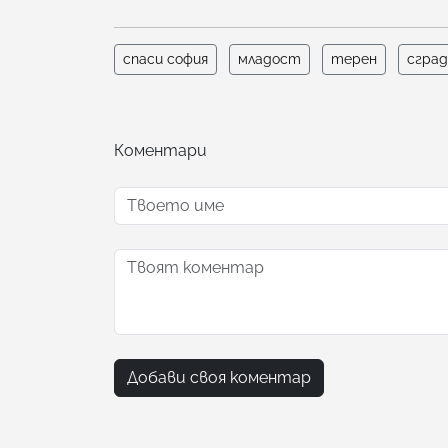
спаси софия
младост
терен
сград
Коментари
Добави своя коментар