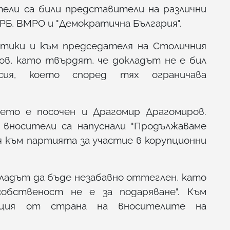
ители са били представители на различни
РБ, ВМРО и "Демократична България".
тики и към председателя на Столичния
в, като твърдят, че докладът не е бил
сия, което според тях ограничава
ето е посочен и Драгомир Драгомиров.
 вносители са напуснали "Продължаваме
я към партията за участие в корупционни
ладът да бъде незабавно оттеглен, като
обственост не е за подаряване". Към
иция от страна на вносителите на