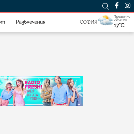
Предимно
облачно
рт
Развлечения
СОФИЯ
17°C