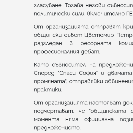
гласуване. Тогава негови съвнос
политически сили, включително ГЕ
От организацията отправят кри
общински съвет Цветомир Петро
разгледан в ресорната коми
професионалния дебат.
Като съвносител на предложени
Според "Спаси София" и двамата
промяната", отправяйки обвинени
практики.
От организацията настояват док
подчертават, че "общинската с
момента няма официална поз
предложението.