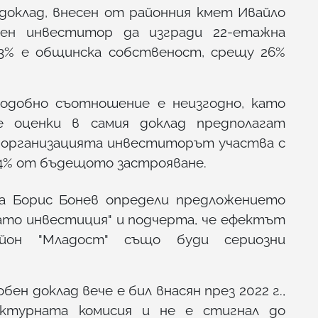
доклад, внесен от районния кмет Ивайло
тен инвеститор да изгради 22-етажна
93% е общинска собственост, срещу 26%
подобно съотношение е неизгодно, като
е оценки в самия доклад предполагат
 организацията инвеститорът участва с
74% от бъдещото застрояване.
а Борис Бонев определи предложението
като инвестиция" и подчерта, че ефектът
айон "Младост" също буди сериозни
обен доклад вече е бил внасян през 2022 г.,
ктурната комисия и не е стигнал до