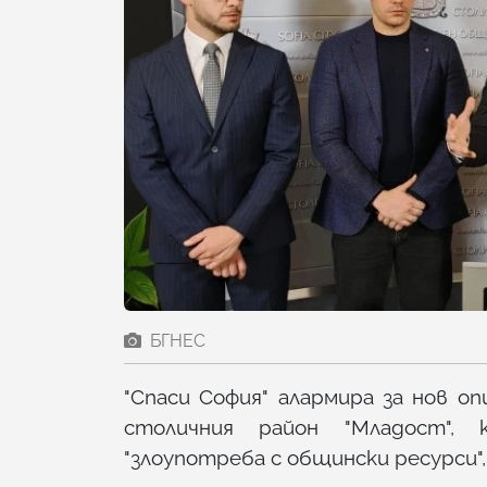
БГНЕС
"Спаси София" алармира за нов о
столичния район "Младост",
"злоупотреба с общински ресурси"