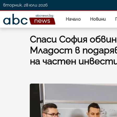
вторник, 28 юли 2026
Начало
Новини
Спаси София обвин
Младост в подаряв
на частен инвест