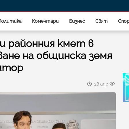
Политика
Коментари
Бизнес
Свят
Спо
и районния кмет в
ане на общинска земя
итор
28 апр