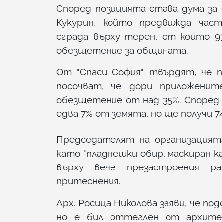
Според позицията става дума за 
Кукурин, който предвижда час
сграда върху терен, от който 
обезщетение за общината.
От "Спаси София" твърдят, че 
посочват, че дори приложенит
обезщетение от над 35%. Според
едва 7% от земята, но ще получи 
Председателят на организацият
като "пладнешки обир, маскиран 
върху вече презастроения р
притеснения.
Арх. Росица Николова заяви, че под
но е бил оттеглен от архите