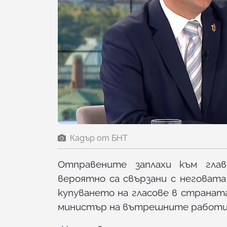
Кадър от БНТ
Отправените заплахи към гла
вероятно са свързани с неговат
купуването на гласове в страната.
министър на вътрешните работи