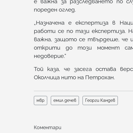
е важна за разследването по сл
пореден оглед.
„Назначена е експертиза в Нац
работи се по тази експертиза. Н
важна, защото се твърдеше, че и
открити до този момент само
недоверие.“
Той каза, че засега остава ве
Околчица нито на Петрохан.
мвр
емил дечев
Георги Кандев
Коментари