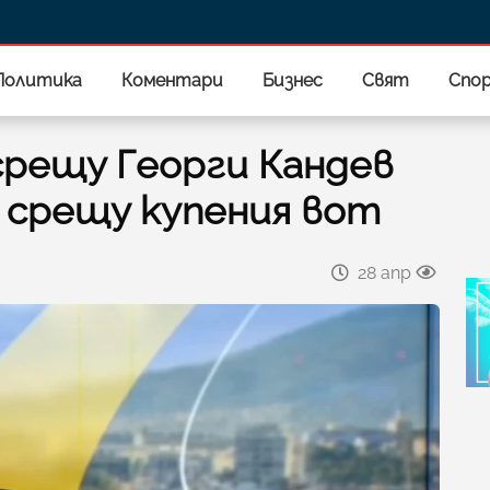
Политика
Коментари
Бизнес
Свят
Спо
срещу Георги Кандев
 срещу купения вот
28 апр