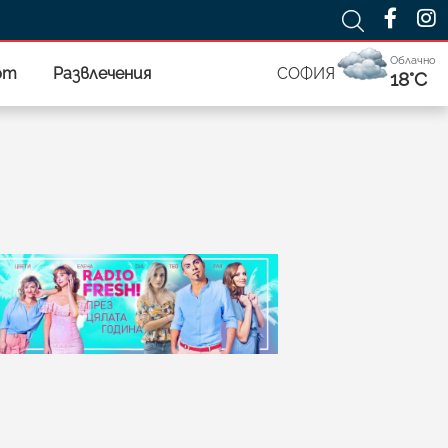
Облачно
рт
Развлечения
СОФИЯ
18°C