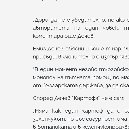
„Дори да не е убедително, но ако
авторитета на един човек, т
коментира още Дечев.
Емил Дечев обясни и кой е т.нар. 
присъди, включително е изтърпява
"В един момент негово търговско
монопол на пътната помощ по маг
от българската държава, за да ок
Според Дечев "Картофа" не е сам:
„Няма как един Картоф да е са
зеленчукът, но със сигурност има 
в ботаниката и в зеленчукопроиз