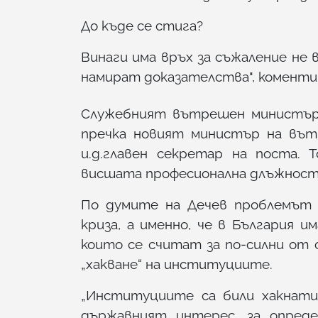
До къде се стига?
Винаги има връх за съжаление не
намират доказателства", коменти
Служебният вътрешен министър 
пречка новият министър на въ
и.д.главен секретар на поста. 
висшата професионална длъжност 
По думите на Дечев проблемът 
криза, а именно, че в България и
които се считат за по-силни от 
„хакване“ на институциите.
„Институциите са били хакнати
държавният интерес, за опреде