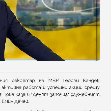
вния секретар на МВР Георги Кандев
а активна работа и успешни акции срещу
 Това каза в
"Денят започва"
служебният
 Емил Дечев.