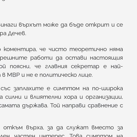
 винаги върхът може да бъде открит и се
ра Дечев.
коментира, че чисто теоретично няма
трешните работи да остави настоящия
Той поясни, че главния секретар е най-
в МВР и не е политическо лице.
със заплахите е симптом на по-широка
ма силни и влиятелни хора и организации,
самата държава. Той направи сравнение с
 откъм върха, за да служат вместо за
лен частен интерес. Това симптом на