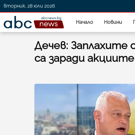
вторник, 28 юли 2026
Начало
Новини
Дечев: Заплахите 
са заради акциите