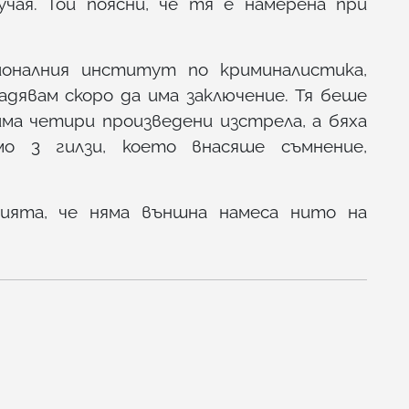
учая. Той поясни, че тя е намерена при
ионалния институт по криминалистика,
адявам скоро да има заключение. Тя беше
ма четири произведени изстрела, а бяха
 3 гилзи, което внасяше съмнение,
рсията, че няма външна намеса нито на