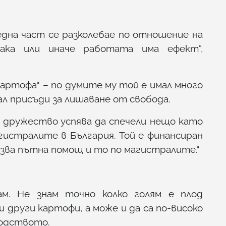
 една част се разколебае по отношение на
ака или иначе работата има ефект“,
"Картофа" – по думите му той е имал много
л присъди за лишаване от свобода.
 дружество успява да спечели нещо като
истралите в България. Той е финансиран
азва пътна помощ и то по магистралите."
м. Не знам точно колко голям е плод
и други картофи, а може и да са по-високо
водството.