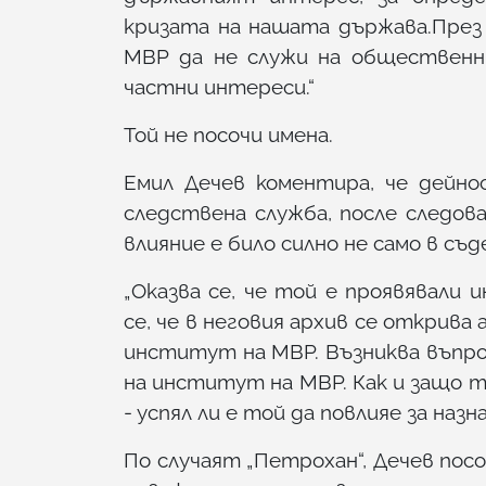
кризата на нашата държава.През
МВР да не служи на общественн
частни интереси.“
Той не посочи имена.
Емил Дечев коментира, че дейн
следствена служба, после следо
влияние е било силно не само в съ
„Оказва се, че той е проявявали 
се, че в неговия архив се открив
институт на МВР. Възниква въпро
на институт на МВР. Как и защо 
- успял ли е той да повлияе за на
По случаят „Петрохан“, Дечев пос