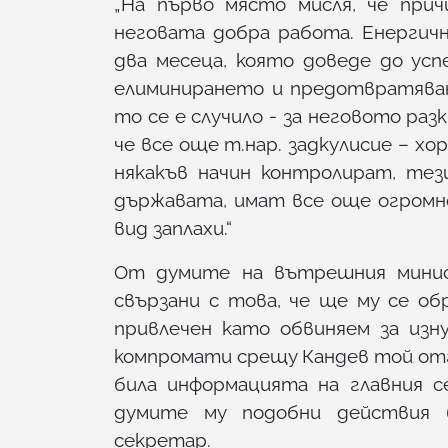
„На първо място мисля, че прич
неговата добра работа. Енергич
два месеца, която доведе до ус
елиминирането и предотвратяван
то се е случило - за неговото раз
че все още т.нар. задкулисие – хор
някакъв начин контролират, тез
държавата, имат все още огромно
вид заплахи.“
От думите на вътрешния минист
свързани с това, че ще му се об
привлечен като обвиняем за изн
компромати срещу Кандев той отго
била информацията на главния с
думите му подобни действия 
секретар.