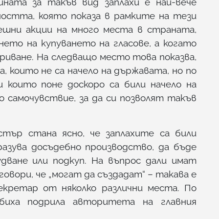
ината за такъв вид заплахи е най-вече
ността, която показа в рамките на тези
пешни акции на много места в страната,
ето на купуването на гласове, а когато
криване. На следващо место това показва,
а, които не са начело на държавата, но по
и които поне доскоро са били начело на
 самочувствие, за да си позволят такъв
ър стана ясно, че заплахите са били
разува досъдебно производство, да бъде
удване или подкуп. На въпрос дали имат
вори, че „могат да създадат“ – такава е
екретар от няколко различни места. По
биха подрила авторитета на главния