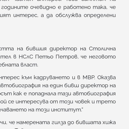
 годините очевидно е работено така, че
ият интерес, а да обслужва определени
остта на бившия директор на Столична
вател в НСлС Петьо Петров, че неговото
дебната власт.
интерес към кадруването и в МВР. Оказва
а автобиография на един бивш директор на
сът как е попаднала тази автобиография
той се интересува от този човек и трето
значаването на този институт.“
очи, че намерената гилза до бившата хижа