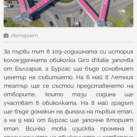
Интернет
За първи път в 109-годишната си история
колоездачната обиколка Giro d’Italia започва
от България, а Бургас ще бъде основният
център на събитието. На 6 май в Летния
театър ще се състои представянето на
отборите, които тази година ще
участват в обиколката. На 8 май градът
ще бъде домакин на финала на първия етап,
а на 9 май от Бургас ще започне вторият
етап. Всичко това изисква промяна в