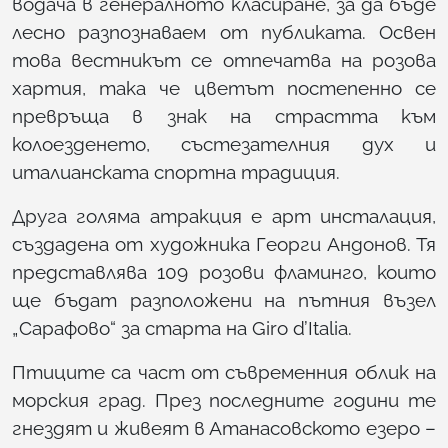
водача в генералното класиране, за да бъде
лесно разпознаваем от публиката. Освен
това вестникът се отпечатва на розова
хартия, така че цветът постепенно се
превръща в знак на страстта към
колоезденето, състезателния дух и
италианската спортна традиция.
Друга голяма атракция е арт инсталация,
създадена от художника Георги Андонов. Тя
представлява 109 розови фламинго, които
ще бъдат разположени на пътния възел
„Сарафово“ за старта на Giro d’Italia.
Птиците са част от съвременния облик на
морския град. През последните години те
гнездят и живеят в Атанасовското езеро –