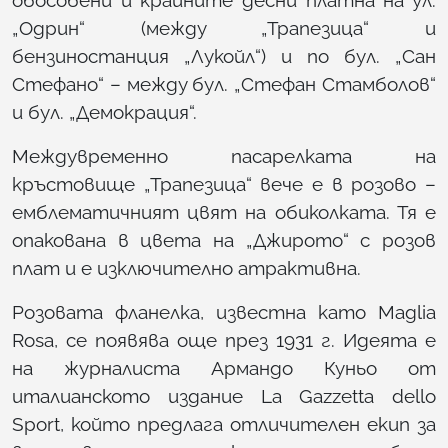
обособени и крайните десни платна на ул.
„Одрин“ (между „Трапезица“ и
бензиностанция „Лукойл“) и по бул. „Сан
Стефано“ – между бул. „Стефан Стамболов“
и бул. „Демокрация“.
Междувременно пасарелката на
кръстовище „Трапезица“ вече е в розово –
емблематичният цвят на обиколката. Тя е
опакована в цвета на „Джирото“ с розов
плат и е изключително атрактивна.
Розовата фланелка, известна като Maglia
Rosa, се появява още през 1931 г. Идеята е
на журналиста Армандо Куньо от
италианското издание La Gazzetta dello
Sport, който предлага отличителен екип за