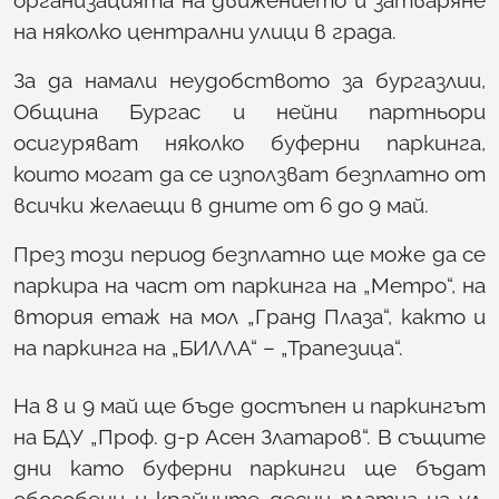
организацията на движението и затваряне
на няколко централни улици в града.
За да намали неудобството за бургазлии,
Община Бургас и нейни партньори
осигуряват няколко буферни паркинга,
които могат да се използват безплатно от
всички желаещи в дните от 6 до 9 май.
През този период безплатно ще може да се
паркира на част от паркинга на „Метро“, на
втория етаж на мол „Гранд Плаза“, както и
на паркинга на „БИЛЛА“ – „Трапезица“.
На 8 и 9 май ще бъде достъпен и паркингът
на БДУ „Проф. д-р Асен Златаров“. В същите
дни като буферни паркинги ще бъдат