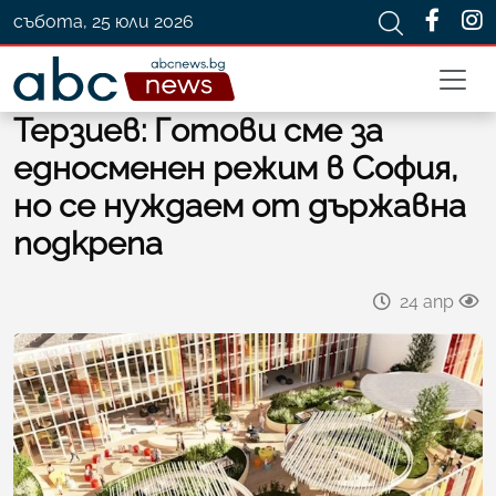
събота, 25 юли 2026
Терзиев: Готови сме за
едносменен режим в София,
но се нуждаем от държавна
подкрепа
24 апр