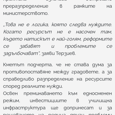
преразпределение в рамките на
министерството.
„Това не е логика, която следва нуждите.
Когато ресурсът не е насочен там,
където натискът е най-голям, реформите
се забавят и проблемите се
задълбочават“
, заяви Терзиев.
Кметът подчерта, че не става дума за
противопоставяне между градовете, а за
справедливо разпределение на ресурсите
според реалните нужди.
Освен преминаването към едносменен
режим, инвестициите в училищна
инфраструктура ще допринесат и за
решаването на редица други проблеми