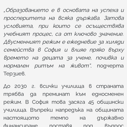
„Образованието е в основата на успеха и
просперитета на всяка държава. Затова
условията, при които се осъществява
учебният процес, са от ключово значение.
Двусменният режим е ежедневие за хиляди
семейства в София и влияе пряко върху
времето на децата за учене, почивка и
нормален ритъм на живот“
, подчерта
Терзиев.
До 2030 г. всички училища в страната
трябва да преминат към едносменен
режим. В София това засяга 45 общински
училища. Въпреки напредъка на общината
настоящото темпо на държавно
финансиране поставя под въпрос