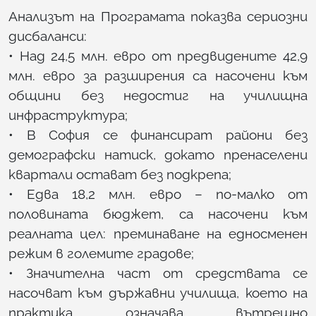
Анализът на Програмата показва сериозни
дисбаланси:
• Над 24,5 млн. евро от предвидените 42,9
млн. евро за разширения са насочени към
общини без недостиг на училищна
инфраструктура;
• В София се финансират райони без
демографски натиск, докато пренаселени
квартали остават без подкрепа;
• Едва 18,2 млн. евро – по-малко от
половината бюджет, са насочени към
реалната цел: преминаване на едносменен
режим в големите градове;
• Значителна част от средствата се
насочват към държавни училища, което на
практика означава вътрешно