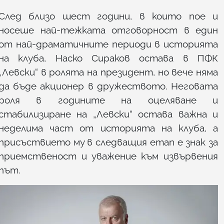
След близо шест години, в които пое и
носеше най-тежката отговорност в един
от най-драматичните периоди в историята
на клуба, Наско Сираков остава в ПФК
„Левски“ в ролята на президент, но вече няма
да бъде акционер в дружеството. Неговата
роля в годините на оцеляване и
стабилизиране на „Левски“ остава важна и
неделима част от историята на клуба, а
присъствието му в следващия етап е знак за
приемственост и уважение към извървения
път.