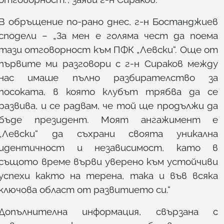
В обръщение по-рано днес, г-н Бостанджиев
сподели – „За мен е голяма чест да поема
тази отговорност към ПФК „Левски“. Още от
първите ми разговори с г-н Сираков между
нас имаше пълно разбирателство за
посоката, в която клубът трябва да се
развива, и се радвам, че той ще продължи да
бъде президент. Моят ангажимент е
„Левски“ да съхрани своята уникална
идентичност и независимост, като в
същото време върви уверено към устойчиви
успехи както на терена, така и във всяка
ключова област от развитието си.“
Допълнителна информация, свързана с