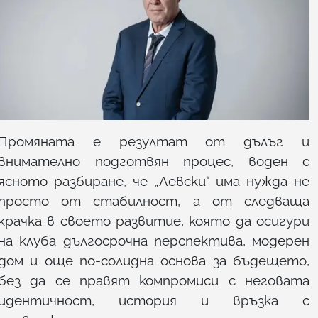
Промяната е резултат от дълъг и
внимателно подготвян процес, воден с
ясното разбиране, че „Левски“ има нужда не
просто от стабилност, а от следваща
крачка в своето развитие, която да осигури
на клуба дългосрочна перспектива, модерен
дом и още по-солидна основа за бъдещето,
без да се правят компромиси с неговата
идентичност, история и връзка с