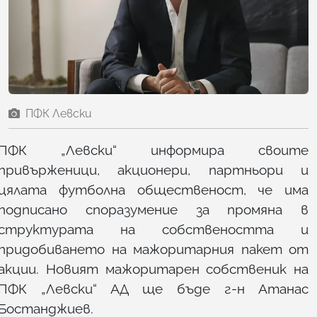
ПФК Левски
ПФК „Левски“ информира своите
привърженици, акционери, партньори и
цялата футболна общественост, че има
подписано споразумение за промяна в
структурата на собствеността и
придобиването на мажоритарния пакет от
акции. Новият мажоритарен собственик на
ПФК „Левски“ АД ще бъде г-н Атанас
Бостанджиев.