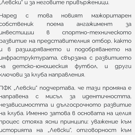
„Левски“ и за неговите привърженици.
Наред с това новият мажоритарен
собственик поема ангажимент за
инвестиции в спортно-техническото
развитие на представителния отбор, както
и в разширяването и подобряването на
инфраструктурата, свързана с развитието
на детско-юношеския футбол, и други
ключови за клуба направления.
ПФК „Левски“ подчертава, че тази промяна е
направена с мисъл за идентичността,
независимостта и дългосрочното развитие
на клуба. Именно затова в основата на целия
процес стояха ясни принципи: уважение към
историята на „Левски“, отговорност към