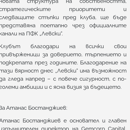
новата структура на собствеността,
стратегическите приоритети и
следващите стъпки пред клуба, ще бъде
представяна поетапно чрез официалните
канали на ПФК „Левски“.
Клубът благодари на всички свои
привърженици за доверието, търпението и
подкрепата през годините. Благодарение на
тази вярност днес „Левски“ има възможност
да гледа напред – с повече сигурност, с по-
големи амбиции и с ясна визия за бъдещето.
За Атанас Бостанджиев:
Атанас Бостанджиев е основател и главен
изпълнителен директор на Gemcorp Capital,