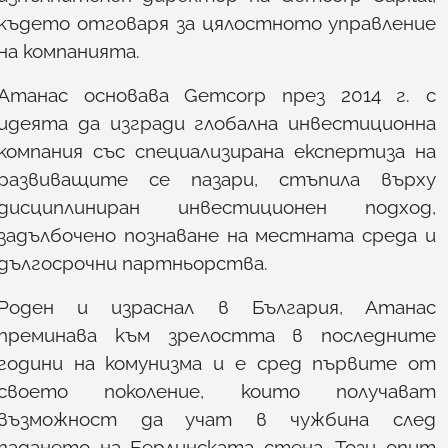
където отговаря за цялостното управление
на компанията.
Атанас основава Gemcorp през 2014 г. с
идеята да изгради глобална инвестиционна
компания със специализирана експертиза на
развиващите се пазари, стъпила върху
дисциплиниран инвестиционен подход,
задълбочено познаване на местната среда и
дългосрочни партньорства.
Роден и израснал в България, Атанас
преминава към зрелостта в последните
години на комунизма и е сред първите от
своето поколение, които получават
възможност да учат в чужбина след
падането на Берлинската стена. Този опит