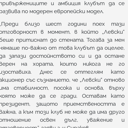
привържениците и амбиция клубът да се
развива по модерен европейски модел.
„Преди близо шест години поех тази
отговорност в момент, в който „Левски“
беше притиснат до стената. Тогава за мен
нямаше по-важно от това клубът да оцелее,
да запази достойнството си и да остане
верен на хората, които никога не го
изоставиха. Днес се оттеглям като
акционер със съзнанието, че „Левски“ отново
има стабилност, посока и основа, върху
която може да се гради. Оставам като
президент, защото приемствеността е
важна, а към този клуб не може да има друго
отношение освен дълг, уважение и
отговорност.“, заяви г-н Сираков.