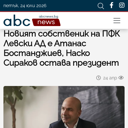
петък, 24 юли 2026
Новият собственик на ПФК
Левски АД е Атанас
Бостанджиев, Наско
Сираков остава президент
24 апр