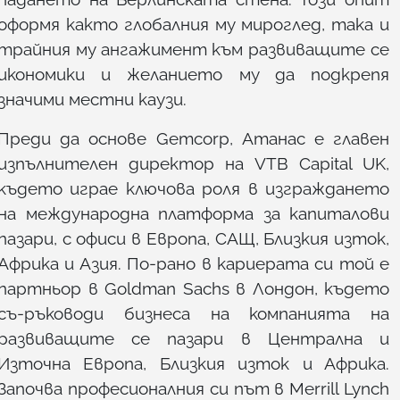
оформя както глобалния му мироглед, така и
трайния му ангажимент към развиващите се
икономики и желанието му да подкрепя
значими местни каузи.
Преди да основе Gemcorp, Атанас е главен
изпълнителен директор на VTB Capital UK,
където играе ключова роля в изграждането
на международна платформа за капиталови
пазари, с офиси в Европа, САЩ, Близкия изток,
Африка и Азия. По-рано в кариерата си той е
партньор в Goldman Sachs в Лондон, където
съ-ръководи бизнеса на компанията на
развиващите се пазари в Централна и
Източна Европа, Близкия изток и Африка.
Започва професионалния си път в Merrill Lynch