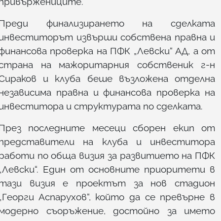
привържениците.
Преди финализирането на сделката
инвеститорът извърши собствена правна и
финансова проверка на ПФК „Левски“ АД, а от
страна на мажоритарния собственик г-н
Сираков и клуба беше възложена отделна
независима правна и финансова проверка на
инвеститора и структурата по сделката.
През последните месеци сборен екип от
представители на клуба и инвеститора
работи по обща визия за развитието на ПФК
„Левски“. Един от основните приоритети в
тази визия е проектът за нов стадион
„Георги Аспарухов“, който да се превърне в
модерно съоръжение, достойно за името