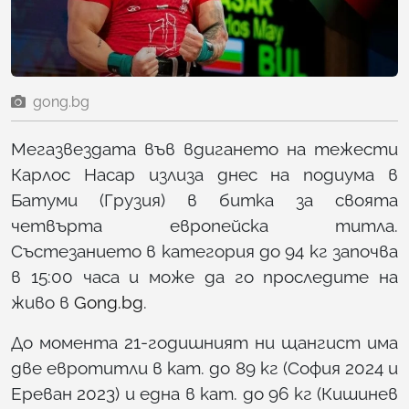
gong.bg
Мегазвездата във вдигането на тежести
Карлос Насар излиза днес на подиума в
Батуми (Грузия) в битка за своята
четвърта европейска титла.
Състезанието в категория до 94 кг започва
в 15:00 часа и може да го проследите на
живо в
Gong.bg
.
До момента 21-годишният ни щангист има
две евротитли в кат. до 89 кг (София 2024 и
Ереван 2023) и една в кат. до 96 кг (Кишинев