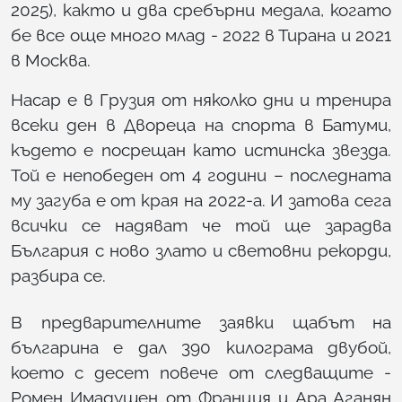
2025), както и два сребърни медала, когато
бе все още много млад - 2022 в Тирана и 2021
в Москва.
Насар е в Грузия от няколко дни и тренира
всеки ден в Двореца на спорта в Батуми,
където е посрещан като истинска звезда.
Той е непобеден от 4 години – последната
му загуба е от края на 2022-а. И затова сега
всички се надяват че той ще зарадва
България с ново злато и световни рекорди,
разбира се.
В предварителните заявки щабът на
българина е дал 390 килограма двубой,
което с десет повече от следващите -
Ромен Имадушен от Франция и Ара Аганян