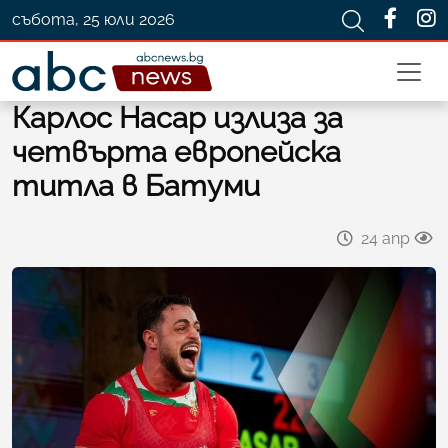
събота, 25 юли 2026
Карлос Насар излиза за
четвърта европейска
титла в Батуми
24 апр