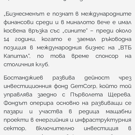
„Бизнесменът е познат в международните
финансови среди и в миналото вече е имал
косвена връзка със „сините“ – преди около
14 години, когато е заемал ръководна
позиция в международния бизнес на „ВТБ
Капитал“, по това време спонсор на
столичния клуб.
Бостанджиев развива дейност чрез
инвестиционния фонд GemCorp, който той
управлява заедно с Първолета Щерева.
Фондът оперира основно на развиващи се
пазари и участва в редица мащабни
проекти в енергийния и инфраструктурния
сектор, включително инвестиция в