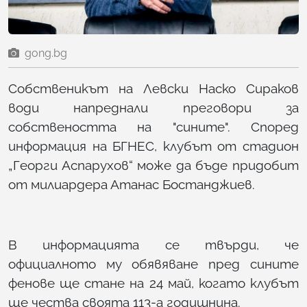
gong.bg
Собственикът на Левски Наско Сираков
води напреднали преговори за
собствеността на "сините". Според
информация на БГНЕС, клубът от стадион
„Георги Аспарухов“ може да бъде придобит
от милиардера Атанас Бостанджиев.
В информацията се твърди, че
официалното му обявяване пред сините
фенове ще стане на 24 май, когато клубът
ще чества своята 113-а годишнина.