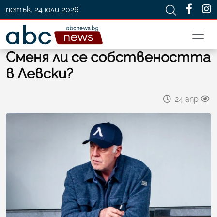
петък, 24 юли 2026
Сменя ли се собствеността
в Левски?
24 апр