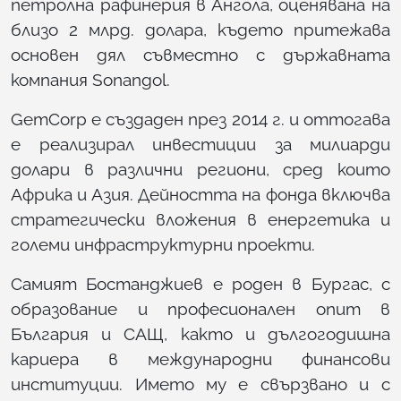
петролна рафинерия в Ангола, оценявана на
близо 2 млрд. долара, където притежава
основен дял съвместно с държавната
компания Sonangol.
GemCorp е създаден през 2014 г. и оттогава
е реализирал инвестиции за милиарди
долари в различни региони, сред които
Африка и Азия. Дейността на фонда включва
стратегически вложения в енергетика и
големи инфраструктурни проекти.
Самият Бостанджиев е роден в Бургас, с
образование и професионален опит в
България и САЩ, както и дългогодишна
кариера в международни финансови
институции. Името му е свързвано и с