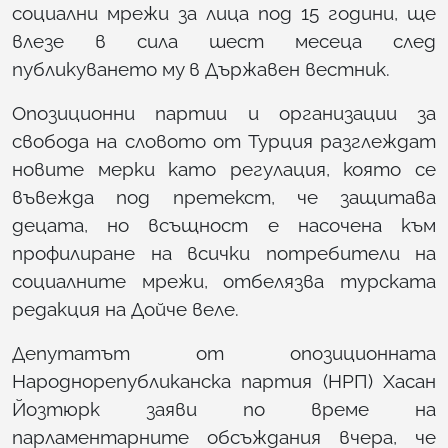
социални мрежи за лица под 15 години, ще
влезе в сила шест месеца след
публикуването му в Държавен вестник.
Опозиционни партии и организации за
свобода на словото от Турция разглеждат
новите мерки като регулация, която се
въвежда под претекст, че защитава
децата, но всъщност е насочена към
профилиране на всички потребители на
социалните мрежи, отбелязва турската
редакция на Дойче веле.
Депутатът от опозиционната
Народнорепубликанска партия (НРП) Хасан
Йозтюрк заяви по време на
парламентарните обсъждания вчера, че