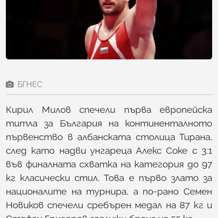
БГНЕС
Кирил Милов спечели първа европейска
титла за България на континенталното
първенство в албанската столица Тирана,
след като надви унгареца Алекс Соке с 3:1
във финалната схватка на категория до 97
кг класически стил. Това е първо злато за
националите на турнира, а по-рано Семен
Новиков спечели сребърен медал на 87 кг и