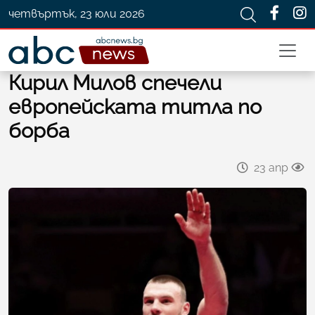
четвъртък, 23 юли 2026
Кирил Милов спечели
европейската титла по
борба
23 апр