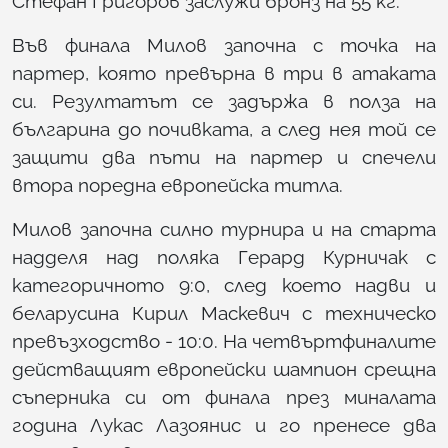
Стефан Григоров заслужи бронз на 55 кг.
Във финала Милов започна с точка на
партер, която превърна в три в атаката
си. Резултатът се задържа в полза на
българина до почивката, а след нея той се
защити два пъти на партер и спечели
втора поредна европейска титла.
Милов започна силно турнира и на старта
надделя над поляка Герард Курничак с
категоричното 9:0, след което надви и
беларусина Кирил Маскевич с техническо
превъзходство - 10:0. На четвъртфиналите
действащият европейски шампион срещна
съперника си от финала през миналата
година Лукас Лазоянис и го пренесе два