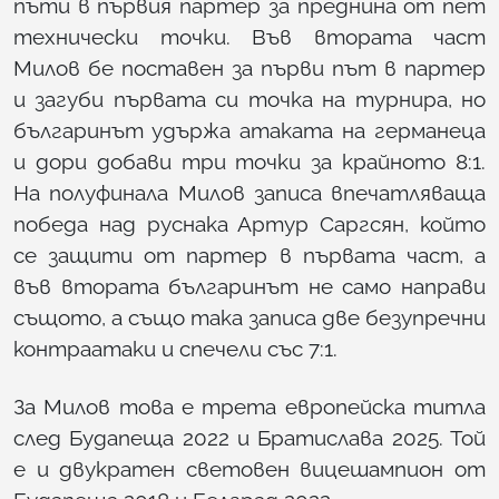
пъти в първия партер за преднина от пет
технически точки. Във втората част
Милов бе поставен за първи път в партер
и загуби първата си точка на турнира, но
българинът удържа атаката на германеца
и дори добави три точки за крайното 8:1.
На полуфинала Милов записа впечатляваща
победа над руснака Артур Саргсян, който
се защити от партер в първата част, а
във втората българинът не само направи
същото, а също така записа две безупречни
контраатаки и спечели със 7:1.
За Милов това е трета европейска титла
след Будапеща 2022 и Братислава 2025. Той
е и двукратен световен вицешампион от