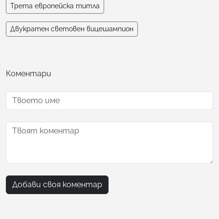
Трета европейска титла
Двукратен световен вицешампион
Коментари
Добави своя коментар