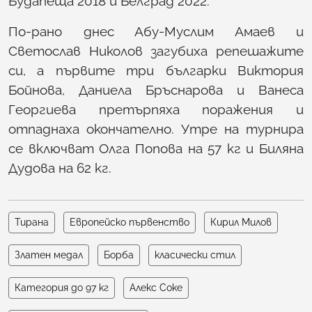
Будапеща 2018 и Белград 2022.
По-рано днес Абу-Муслим Амаев и
Светослав Николов загубиха репешажите
си, а първите три българки Виктория
Бойнова, Даниела Бръснарова и Ванеса
Георгиева претърпяха поражения и
отпаднаха окончателно. Утре на турнира
се включват Олга Попова на 57 кг и Биляна
Дудова на 62 кг.
Тирана
Европейско първенство
Кирил Милов
Златен медал
Борба
класически стил
Категория до 97 кг
Алекс Соке