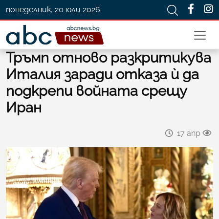
понеделник, 20 юли 2026
Тръмп отново разкритикува
Италия заради отказа ѝ да
подкрепи войната срещу
Иран
17 апр