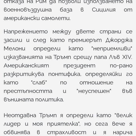
отказа на Рим да позволи използването на
военновъздушна база в Сицилия от
американски самолети.
Напрежението между двете страни се
засили и след като премиерът Джорджа
Мелони определи като "неприемливи"
изказванията на Тръмп срещу папа Лъв XIV.
Американският президент по-рано
разкритикува понтифика, определяйки го
като "слаб" по отношение на
престъпността и "неуспешен" във
външната политика.
Неотдавна Тръмп я определи като "велик
лидер и моя приятелка", но сега вече я
обвинява в страхливост и я нарича