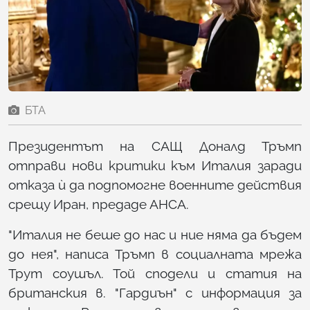
БТА
Президентът на САЩ Доналд Тръмп
отправи нови критики към Италия заради
отказа ѝ да подпомогне военните действия
срещу Иран, предаде АНСА.
"Италия не беше до нас и ние няма да бъдем
до нея", написа Тръмп в социалната мрежа
Трут соушъл. Той сподели и статия на
британския в. "Гардиън" с информация за