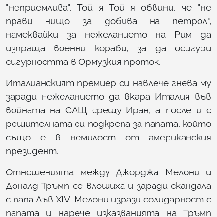
"неприемлива". Той я Той я обвини, че "не
прави нищо за добива на петрол",
намеквайки за нежеланието на Рим да
изпраща военни кораби, за да осигури
сигурността в Ормузкия проток.
Италианският премиер си навлече гнева му
заради нежеланието да вкара Италия във
войната на САЩ срещу Иран, а после и с
решителната си подкрепа за папата, който
също е в немилост от американския
президент.
Отношенията между Джорджа Мелони и
Доналд Тръмп се влошиха и заради скандала
с папа Лъв XIV. Мелони изрази солидарност с
папата и нарече изказванията на Тръмп