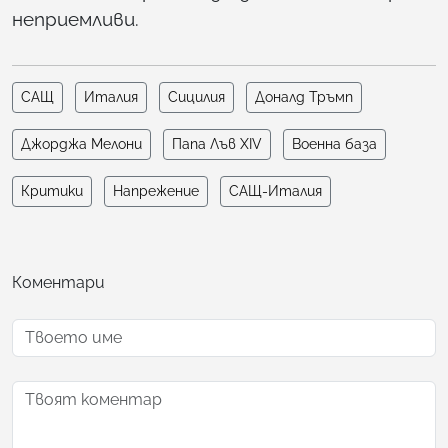
неприемливи.
САЩ
Италия
Сицилия
Доналд Тръмп
Джорджа Мелони
Папа Лъв XIV
Военна база
Критики
Напрежение
САЩ-Италия
Коментари