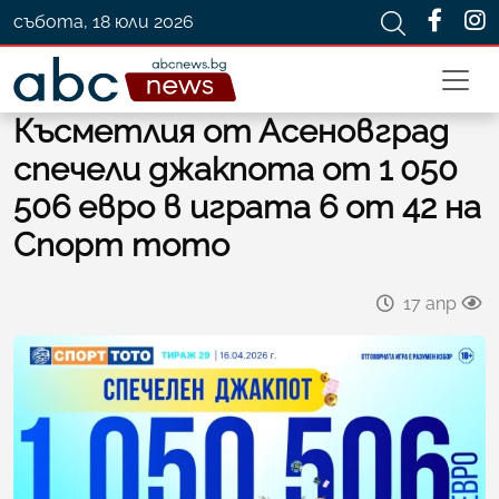
събота, 18 юли 2026
Късметлия от Асеновград
спечели джакпота от 1 050
506 евро в играта 6 от 42 на
Спорт тото
17 апр