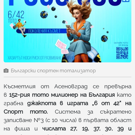
Български спортен тотализатор
Късметлия от Асеновград се превърна
в
152-рия тото милионер на България
като
грабна
джакпота в играта „6 от 42“ на
Спорт тото.
Система за съкратено
записване №3 (с 10 числа) в първата област
на фиша и
числата 27, 19, 37, 30, 39 и