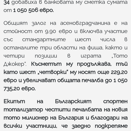
34
добавиха в банковата му сметка сумата
от
1 050 506 евро.
Общият залог на асеновградчанина е на
стойност от 9,90 евро и включва участие
със стандартните шест числа в
останалите три области на фиша, както и
четири позиции в играта „Тото
Джокер“.
Късметът му продължава, тъй
като шест „четворки“ му носят още 229,20
евро и увеличават общата печалба до 1 050
735,20 евро.
Екипът на Българският спортен
тотализатор честити печалбата на новия
тото милионер на България и благодари на
всички участници, че заедно подкрепяме