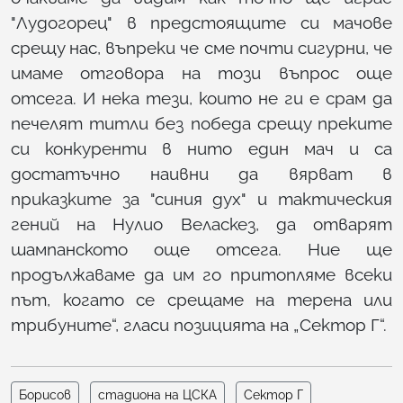
"Лудогорец" в предстоящите си мачове
срещу нас, въпреки че сме почти сигурни, че
имаме отговора на този въпрос още
отсега. И нека тези, които не ги е срам да
печелят титли без победа срещу преките
си конкуренти в нито един мач и са
достатъчно наивни да вярват в
приказките за "синия дух" и тактическия
гений на Нулио Веласкез, да отварят
шампанското още отсега. Ние ще
продължаваме да им го притопляме всеки
път, когато се срещаме на терена или
трибуните“, гласи позицията на „Сектор Г“.
Борисов
стадиона на ЦСКА
Сектор Г