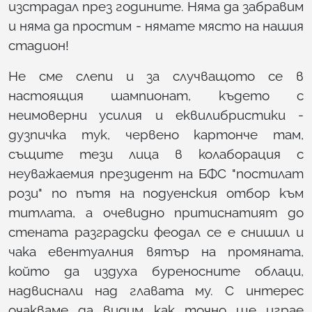
изстрадал през годините. Няма да забравим
и няма да простим - нямате място на нашия
стадион!
Не сме слепи и за случващото се в
настоящия шампионат, където с
неимоверни усилия и еквилибристики -
дузпичка тук, червено картонче там,
същите тези лица в колаборация с
неуважаемия президент на БФС "постилат
рози" по пътя на подуенския отбор към
титлата, а очевидно притиснатият до
стената разградски феодал се е снишил и
чака евентуалния вятър на промяната,
който да издуха буреносните облаци,
надвиснали над главата му. С интерес
очакваме да видим как точно ще играе