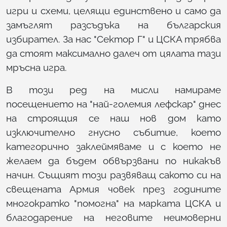
игри и схеми, целящи единствено и само да
замъглят разсъдъка на българския
избирател. За нас "Сектор Г" и ЦСКА трябва
да стоят максимално далеч от цялата тази
мръсна игра.
В този ред на мисли намираме
посещението на "най-големия лефскар" днес
на строящия се наш нов дом като
изключително гнусно събитие, което
категорично заклеймяваме и с което не
желаем да бъдем обвързвани по никакъв
начин. Същият този развяващ сакото си на
свещената Армия човек през годините
многократко "помогна" на марката ЦСКА и
благодарение на неговите неимоверни