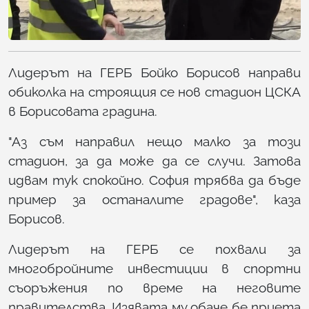
Лидерът на ГЕРБ Бойко Борисов направи
обиколка на строящия се нов стадион ЦСКА
в Борисовата градина.
"Аз съм направил нещо малко за този
стадион, за да може да се случи. Затова
идвам тук спокойно. София трябва да бъде
пример за останалите градове", каза
Борисов.
Лидерът на ГЕРБ се похвали за
многобройните инвестиции в спортни
съоръжения по време на неговите
правителства. Изявата му обаче бе приета