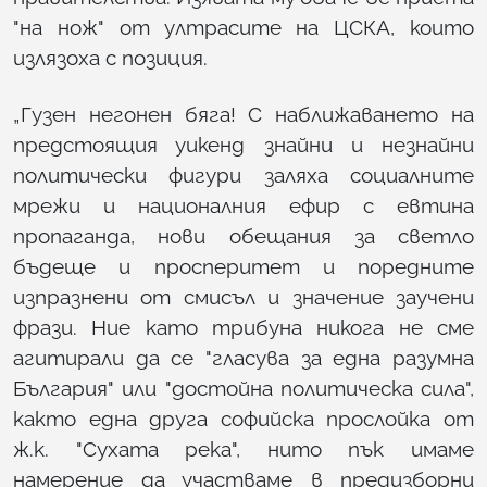
"на нож" от ултрасите на ЦСКА, които
излязоха с позиция.
„Гузен негонен бяга! С наближаването на
предстоящия уикенд знайни и незнайни
политически фигури заляха социалните
мрежи и националния ефир с евтина
пропаганда, нови обещания за светло
бъдеще и просперитет и поредните
изпразнени от смисъл и значение заучени
фрази. Ние като трибуна никога не сме
агитирали да се "гласува за една разумна
България" или "достойна политическа сила",
както една друга софийска прослойка от
ж.к. "Сухата река", нито пък имаме
намерение да участваме в предизборни