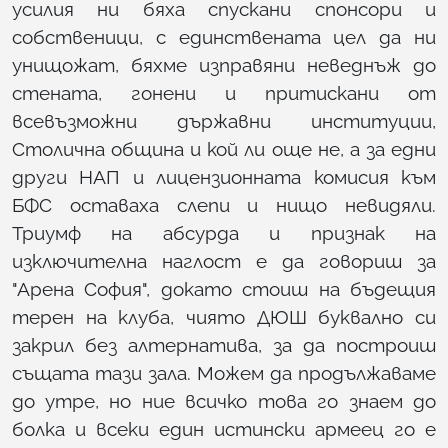
усилия ни бяха спускани спонсори и
собственици, с единствената цел да ни
унищожат, бяхме изправяни неведнъж до
стената, гонени и притискани от
всевъзможни държавни институции,
Столична община и кой ли още не, а за едни
други НАП и лицензионната комисия към
БФС оставаха слепи и нищо невидяли.
Триумф на абсурда и признак на
изключителна наглост е да говориш за
"Арена София", докато стоиш на бъдещия
терен на клуба, чиято ДЮШ буквално си
закрил без алтернатива, за да построиш
същата тази зала. Можем да продължаваме
до утре, но ние всичко това го знаем до
болка и всеки един истински армеец го е