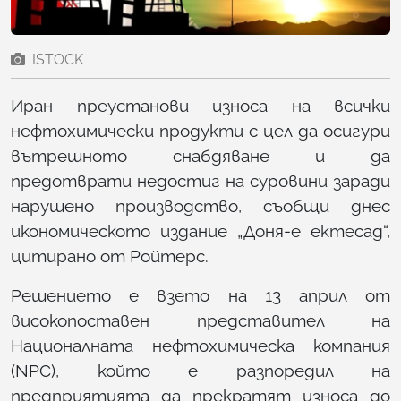
ISTOCK
Иран преустанови износа на всички
нефтохимически продукти с цел да осигури
вътрешното снабдяване и да
предотврати недостиг на суровини заради
нарушено производство, съобщи днес
икономическото издание „Доня-е ектесад“,
цитирано от Ройтерс.
Решението е взето на 13 април от
високопоставен представител на
Националната нефтохимическа компания
(NPC), който е разпоредил на
предприятията да прекратят износа до