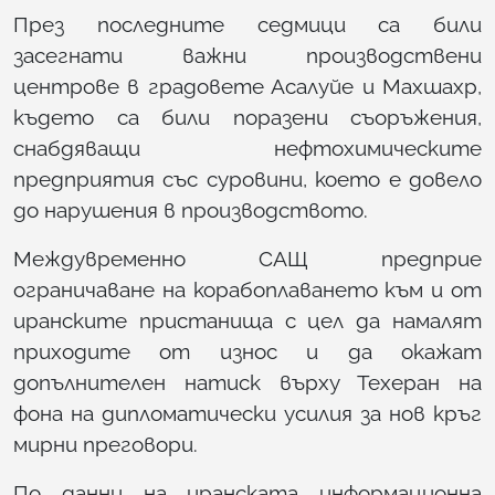
През последните седмици са били
засегнати важни производствени
центрове в градовете Асалуйе и Махшахр,
където са били поразени съоръжения,
снабдяващи нефтохимическите
предприятия със суровини, което е довело
до нарушения в производството.
Междувременно САЩ предприе
ограничаване на корабоплаването към и от
иранските пристанища с цел да намалят
приходите от износ и да окажат
допълнителен натиск върху Техеран на
фона на дипломатически усилия за нов кръг
мирни преговори.
По данни на иранската информационна