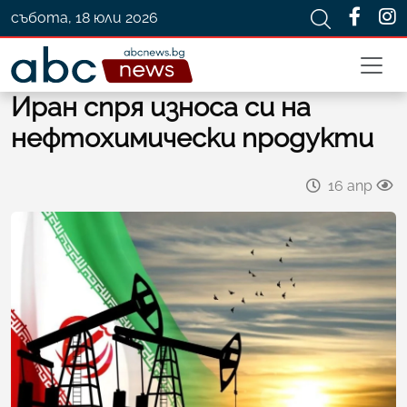
събота, 18 юли 2026
Иран спря износа си на
нефтохимически продукти
16 апр