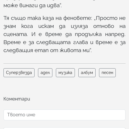
може винаги да идва“.
Тя също така каза на феновете: „Просто не
знам кога искам да изляза отново на
сцената. И е време да продължа напред.
Време е за следващата глава и време е за
следващия етап от живота ми“.
Суперзвезда
адел
музика
албум
песен
Коментари