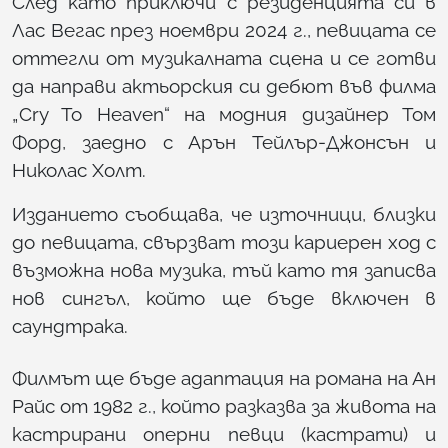
След като приключи с резиденцията си в
Лас Вегас през ноември 2024 г., певицата се
оттегли от музикалната сцена и се готви
да направи актьорския си дебют във филма
„Cry To Heaven“ на модния дизайнер Том
Форд, заедно с Арън Тейлър-Джонсън и
Николас Холт.
Изданието съобщава, че източници, близки
до певицата, свързват този кариерен ход с
възможна нова музика, тъй като тя записва
нов сингъл, който ще бъде включен в
саундтрака.
Филмът ще бъде адаптация на романа на Ан
Райс от 1982 г., който разказва за живота на
кастрирани оперни певци (кастрати) и