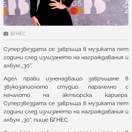
БГНЕС
Суперзвездата се завръща в музиката пет
години след излизането на награждавания ѝ
албум „30“.
Адел прави изненадващо завръщане в
звукозаписното студио, паралелно с
началото на актьорска кариера.
Суперзвездата се завръща в музиката пет
години след излизането на награждавания ѝ
албум „30“, пише
БГНЕС
.