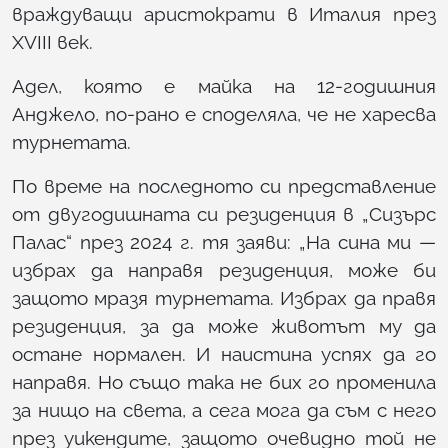
враждуващи аристократи в Италия през
XVIII век.
Адел, която е майка на 12-годишния
Анджело, по-рано е споделяла, че не харесва
турнетата.
По време на последното си представление
от двугодишната си резиденция в „Сизърс
Палас“ през 2024 г. тя заяви: „На сина ми —
избрах да направя резиденция, може би
защото мразя турнетата. Избрах да правя
резиденция, за да може животът му да
остане нормален. И наистина успях да го
направя. Но също така не бих го променила
за нищо на света, а сега мога да съм с него
през уикендите, защото очевидно той не