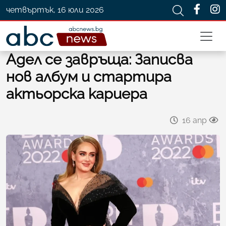
четвъртък, 16 юли 2026
Адел се завръща: Записва
нов албум и стартира
актьорска кариера
16 апр