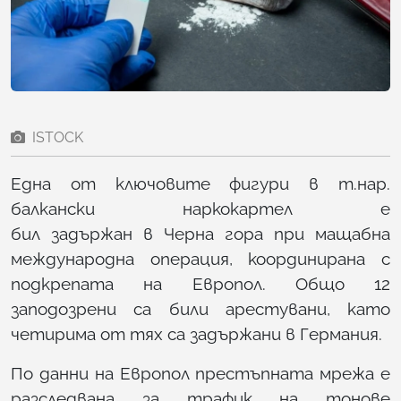
ISTOCK
Една от ключовите фигури в т.нар.
балкански наркокартел е
бил задържан в Черна гора при мащабна
международна операция, координирана с
подкрепата на Европол. Общо 12
заподозрени са били арестувани, като
четирима от тях са задържани в Германия.
По данни на Европол престъпната мрежа е
разследвана за трафик на тонове