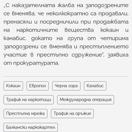
„С наказателната жалба на заподозрените
се вменява, че неколкократно са продавали,
пренасяли и посредничили при продажбата
на наркотичните вещества кокаин и
канабис, докато на група от четирима
заподозрени се вменява и престъплението
участие в престъпно сдружение“, заявиха
от прокуратурата.
Кокаин
Европол
Черна гора
Канабис
Трафик на наркотици
Международна операция
Престъпна мрежа
Трафик на оръжие
Балкански наркокартел