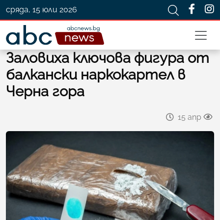
сряда, 15 юли 2026
Заловиха ключова фигура от
балкански наркокартел в
Черна гора
15 апр