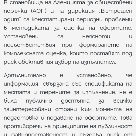
В становища на Агенцията за обществени
поръчки (АОП) и на дирекция „Вътрешен
одит“ са констатирани сериозни проблеми
в методиката за оценка на офертите.
Установени са неясноти и
несъответствия при формирането на
комплексната оценка, които поставят под
риск обективния избор на изпълнител.
Допълнително е установено, че
информация, свързана със спецификата на
местата и терените за изпълнение, не е
била публично достъпна за всички
заинтересовани страни към момента на
подготовка и подаване на офертите. Това
противоречи на принципите на публичност
и равнопоставеност и създава риск от