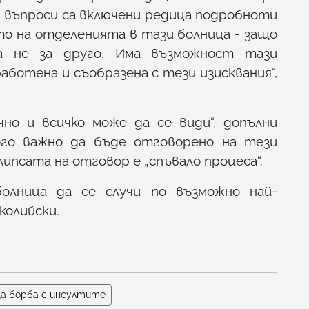
и въпроси са включени редица подробноти
о на отделенията в тази болница - защо
а не за друго. Има възможност тази
ботена и съобразена с тези изисквания“,
чно и всичко може да се види“, допълни
го важно да бъде отговорено на тези
ипсата на отговор е „спъвало процеса“.
олница да се случи по възможно най-
колийски.
а борба с инсултите