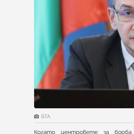
БТА
Когато центровете за борба