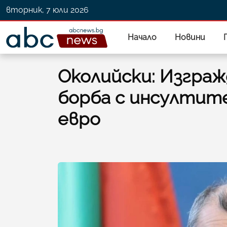
вторник, 7 юли 2026
Начало
Новини
Околийски: Изграж
борба с инсултите
евро