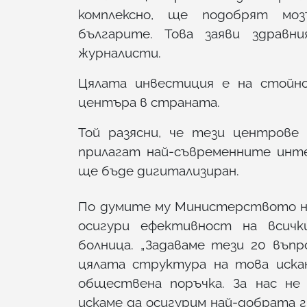
комплексно, ще подобрят мо
българите. Това заяви здравн
журналисти.
Цялата инвестиция е на стойно
центъра в страната.
Той разясни, че тези центрове
прилагат най-съвременните инт
ще бъде дигитализиран.
По думите му Министерството на
осигури ефективност на всичк
болница. „Задаваме тези 20 въп
цялата структура на това иска
обществена поръчка. За нас не
искаме да осигурим най-добрата г