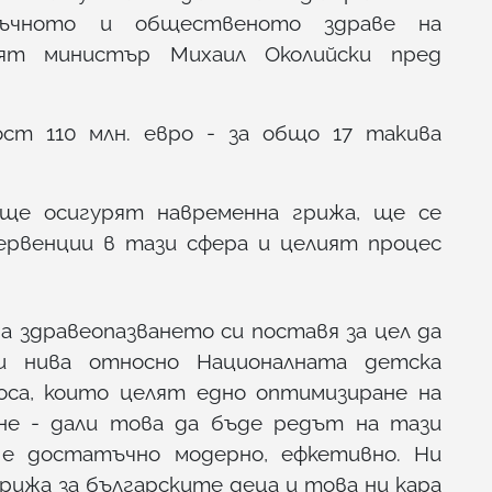
зъчното и общественото здраве на
ият министър Михаил Околийски пред
ст 110 млн. евро - за общо 17 такива
 ще осигурят навременна грижа, ще се
ервенции в тази сфера и целият процес
 здравеопазването си поставя за цел да
и нива относно Националната детска
роса, които целят едно оптимизиране на
не - дали това да бъде редът на тази
 е достатъчно модерно, ефкетивно. Ни
рижа за българските деца и това ни кара