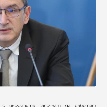
 с инсултите започнат да работят