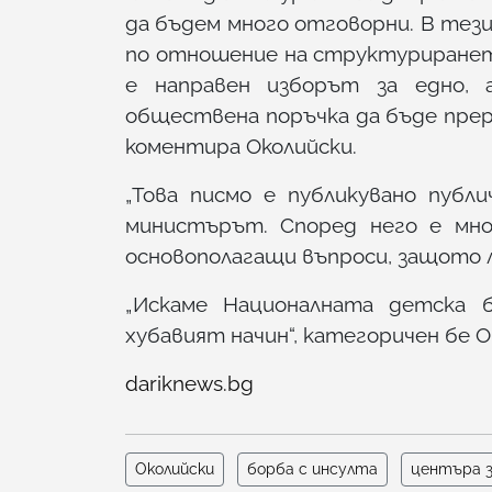
да бъдем много отговорни. В тез
по отношение на структуриранет
е направен изборът за едно, 
обществена поръчка да бъде прера
коментира Околийски.
„Това писмо е публикувано публи
министърът. Според него е мно
основополагащи въпроси, защото л
„Искаме Националната детска б
хубавият начин“, категоричен бе О
dariknews.bg
Околийски
борба с инсулта
центъра з