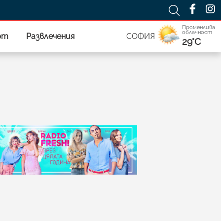
Променлива
облачност
рт
Развлечения
СОФИЯ
29°C