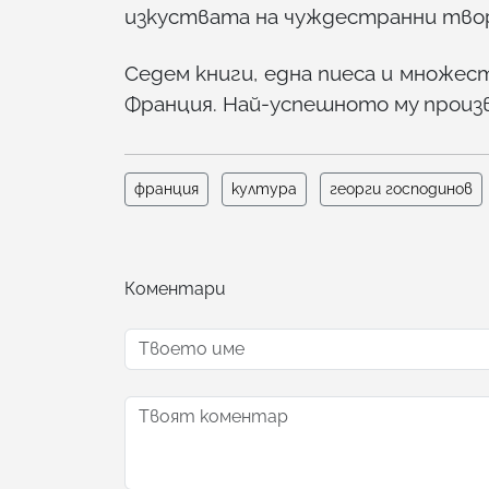
изкуствата на чуждестранни твор
Седем книги, една пиеса и множест
Франция. Най-успешното му произ
франция
култура
георги господинов
Коментари