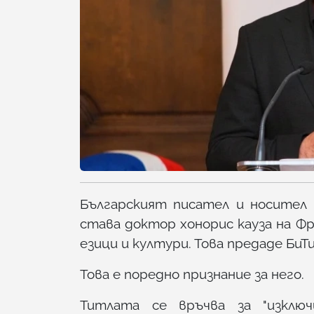
Българският писател и носител 
става доктор хонорис кауза на Ф
езици и култури. Това предаде БиТ
Това е поредно признание за него.
Титлата се връчва за "изклю