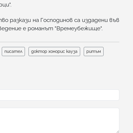
ци".
во разкази на Господинов са издадени във
ведение е романът "Времеубежище".
писател
доктор хонорис кауза
ритъм