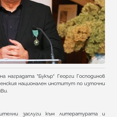
на наградата "Букър" Георги Господинов
ренския национален институт по източни
иВи.
чителни заслуги към литературата и